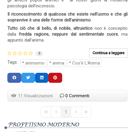
gli antichi popoli animici e ai nostri giorni la moderna
psicologia dell'inconscio.
Il riconoscimento di qualcosa che esiste nell'uomo e che gli
sopravvive è una delle forme dell'animismo
.
Tutto ciò che di bello, di nobile, altruistico
non è concepito
dalla
fredda ragione, neppure dal sentimentale cuore
, ma
appunto dall'anima.
Continua a leggere
0
Tags:
animismo
anima
Cos'è L'Anima
11 Visualizzazioni
0 Commenti
1
First Page
Previous Page
Next Page
Last Page
PROFETISMO MODERNO