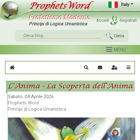
Italy
Profetismo Moderno
Accedi
Registrati
Principi di Logica Umanistica
Cerca
Home
Cerca
Iscriviti al blog
Sign In
L'Anima - La Scoperta dell’Anima
Sabato, 04 Aprile 2026
Prophets Word
Principi di Logica Umanistica