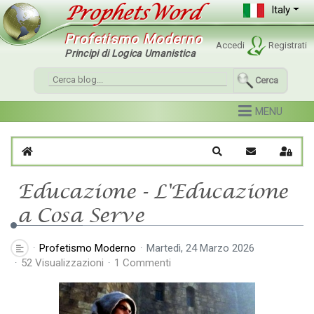
Italy
Profetismo Moderno
Accedi
Registrati
Principi di Logica Umanistica
Cerca
Home
Cerca
Iscriviti al blo
Sign I
Educazione - L'Educazione
a Cosa Serve
Profetismo Moderno
Martedì, 24 Marzo 2026
52 Visualizzazioni
1 Commenti