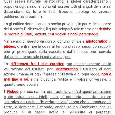
Quali esseri naturale, aristocratici e plebei caratterizzano i
popoli di ogni nazione; sono diffusi per tutti gli angoli della terra,
discendono da tutte le fedi, filosofie, ideologi, convinzioni
politiche, usi e costumi.
La giustificazione di questa scelta proviene, in parte, delle opere
del filosofo F. Nietzsche, il quale adoperò tale metro per
definire
la morale di Stati, nazioni, ceti sociali, singoli personaggi
.
Nel senso di questo discorso, ognuno di noi è
aristocratico
o
plebeo
, o entrambe le cose al tempo stesso, secondo rapporti
che gli
provengono dalla nascita e dalla educazione ricevuta
dall'ambiente sociale in cui vive e agisce
.
La
differenza fra i due caratteri
sta, principalmente, nella
valutazione dei risultati
: per l'
aristocratico
il risultato di ogni
azione umana, di ogni impresa collettiva e di ogni legge,
non è
mai fine a sé
, e ne giustifica l'utilità e il valore universale, o
quantomeno sociale
.
Il
Plebeo
, per sua natura,
contrasta la verità di quest'astrazione
e, dimostrando una intelligenza più concreta, accetta il valore
limitativo dei risultati (le verità parziali), cosa che lo conduce, di
fatto, a dominare il mondo, anche se poi l'ambiente che lui
produce è di basso livello e necessità di perpetuo