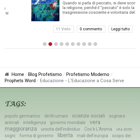
Quando si parla di peccato, si deve scomodare
la religione, perché il "peccato" è solo la
trasgressione cosciente e volontaria del...
11 Visto
0 commento
Leggi tutto
Home
Blog Profetismo
Profetismo Moderno
Prophets Word
Educazione - L'Educazione a Cosa Serve
TAGS:
scienze sociali
popolo germanico
diritti umani
sognare
vera
animali
intelligenza
governo mondiale
maggioranza
unicita dell'individuo
Cos'è L'Anima
vita diritti
liberta
sogni
forma di governo
mali dell'europa
scopo dei