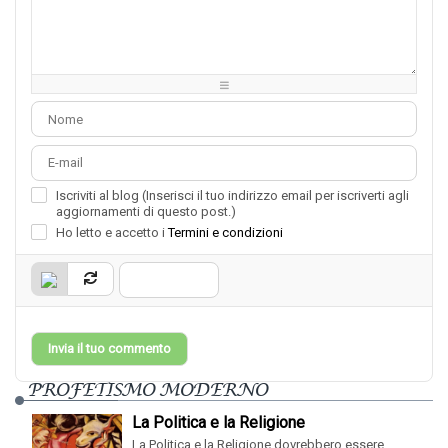
-
-
-
-
-
-
-
-
-
-
-
-
-
-
-
-
-
-
-
-
Iscriviti al blog (Inserisci il tuo indirizzo email per iscriverti agli
aggiornamenti di questo post.)
Ho letto e accetto i
Termini e condizioni
Invia il tuo commento
PROFETISMO MODERNO
La Politica e la Religione
La Politica e la Religione dovrebbero essere