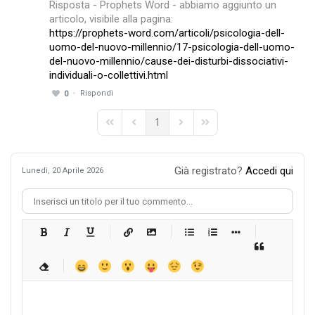
Risposta - Prophets Word - abbiamo aggiunto un
articolo, visibile alla pagina:
https://prophets-word.com/articoli/psicologia-dell-
uomo-del-nuovo-millennio/17-psicologia-dell-uomo-
del-nuovo-millennio/cause-dei-disturbi-dissociativi-
individuali-o-collettivi.html
Rispondi
0
1
First Page
Previous Page
Next Page
Last Page
Già registrato?
Accedi qui
Lunedì, 20 Aprile 2026
-
-
-
-
-
-
-
-
-
-
-
-
-
-
-
-
-
-
-
-
-
-
-
-
-
-
-
-
-
-
-
-
-
-
-
-
-
-
-
-