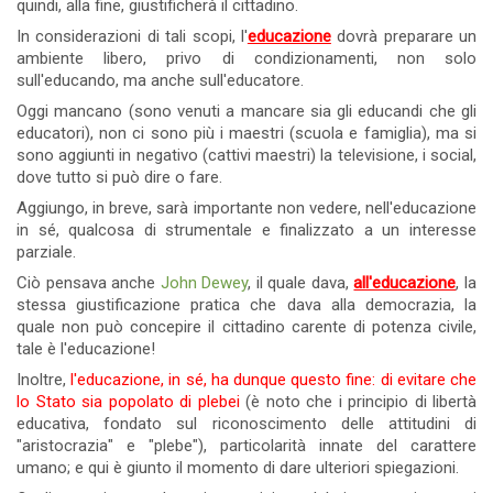
quindi, alla fine, giustificherà il cittadino.
In considerazioni di tali scopi, l'
educazione
dovrà preparare un
ambiente libero, privo di condizionamenti, non solo
sull'educando, ma anche sull'educatore.
Oggi mancano (sono venuti a mancare sia gli educandi che gli
educatori), non ci sono più i maestri (scuola e famiglia), ma si
sono aggiunti in negativo (cattivi maestri) la televisione, i social,
dove tutto si può dire o fare.
Aggiungo, in breve, sarà importante non vedere, nell'educazione
in sé, qualcosa di strumentale e finalizzato a un interesse
parziale.
Ciò pensava anche
John Dewey
, il quale dava,
all'educazione
, la
stessa giustificazione pratica che dava alla democrazia, la
quale non può concepire il cittadino carente di potenza civile,
tale è l'educazione!
Inoltre,
l'educazione, in sé, ha dunque questo fine: di evitare che
lo Stato sia popolato di plebei
(è noto che i principio di libertà
educativa, fondato sul riconoscimento delle attitudini di
"aristocrazia" e "plebe"), particolarità innate del carattere
umano; e qui è giunto il momento di dare ulteriori spiegazioni.