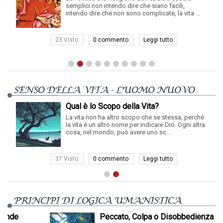
semplici non intendo dire che siano facili,
intendo dire che non sono complicate, la vita ...
23 Visto
0 commento
Leggi tutto
SENSO DELLA VITA - L'UOMO NUOVO
Qual è lo Scopo della Vita?
La vita non ha altro scopo che se stessa, perché
la vita è un altro nome per indicare Dio. Ogni altra
cosa, nel mondo, può avere uno sc...
37 Visto
0 commento
Leggi tutto
PRINCIPI DI LOGICA UMANISTICA
Peccato, Colpa o Disobbedienza