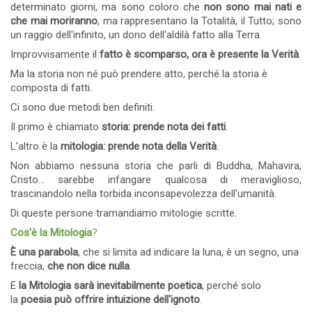
determinato giorni, ma sono coloro che
non sono mai nati e
che mai moriranno
, ma rappresentano la Totalità, il Tutto; sono
un raggio dell'infinito, un dono dell'aldilà fatto alla Terra.
Improvvisamente il
fatto è scomparso, ora è presente la Verità
.
Ma la storia non né può prendere atto, perché la storia è
composta di fatti.
Ci sono due metodi ben definiti.
Il primo è chiamato
storia: prende nota dei fatti
.
L'altro è la
mitologia: prende nota della Verità
.
Non abbiamo nessuna storia che parli di Buddha, Mahavira,
Cristo... sarebbe infangare qualcosa di meraviglioso,
trascinandolo nella torbida inconsapevolezza dell'umanità.
Di queste persone tramandiamo mitologie scritte.
Cos'è la Mitologia
?
È una parabola
, che si limita ad indicare la luna, è un segno, una
freccia,
che non dice nulla
.
E
la Mitologia sarà inevitabilmente poetica
, perché solo
la
poesia può offrire intuizione dell'ignoto
.