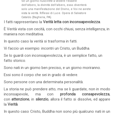
Se un giorno riuscirete a vedere l'essere
dell'albero, la divinità dell'albero, esso diventerà
solo una manifestazione del Divino, e Voi ne avrete
vista la verità. Riflessi di Luce. Opera di Salvatore
Cataldo (Bagheria, PA).
I fatti rappresentano la
Verità letta con inconsapevolezza
.
È Verità vista con cecità, con occhi chiusi, senza intelligenza, in
maniera non meditativa.
In questo caso la verità si trasforma in fatti.
Vi faccio un esempio: incontri un Cristo, un Buddha.
Se lo guardi con inconsapevolezza, è un semplice fatto, un
fatto storico.
Sono nati in un giorno ben preciso, e un giorno moriranno.
Essi sono il corpo che sei in grado di vedere.
Sono persone con una determinata personalità.
La storia ne può prendere atto; ma se li guardate, non in modo
inconsapevole, ma con
profonda consapevolezza
,
con
attenzione
, in
silenzio
, allora il fatto si dissolve, ed appare
la
Verità
.
In questo caso Cristo, Buddha non sono più qualcuno nati in un