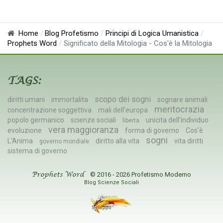
Home
Blog Profetismo
Principi di Logica Umanistica
Prophets Word
Significato della Mitologia - Cos'è la Mitologia
TAGS:
scopo dei sogni
diritti umani
immortalita
sognare animali
meritocrazia
concentrazione soggettiva
mali dell'europa
popolo germanico
scienze sociali
unicita dell'individuo
liberta
vera maggioranza
evoluzione
forma di governo
Cos'è
sogni
L'Anima
diritto alla vita
vita diritti
governo mondiale
sistema di governo
© 2016 - 2026 Profetismo Moderno
Prophets Word
Blog Scienze Sociali
Sviluppo