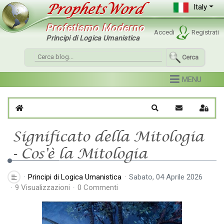
Italy
Profetismo Moderno
Accedi
Registrati
Principi di Logica Umanistica
Cerca
Home
Cerca
Iscriviti al blo
Sign I
Significato della Mitologia
- Cos'è la Mitologia
Principi di Logica Umanistica
Sabato, 04 Aprile 2026
9 Visualizzazioni
0 Commenti