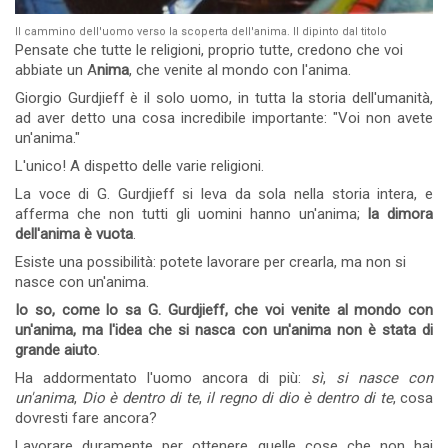
Il cammino dell'uomo verso la scoperta dell'anima. Il dipinto dal titolo
Pensate che tutte le religioni, proprio tutte, credono che voi
abbiate un A
nima
, che venite al mondo con l'anima.
Giorgio Gurdjieff è il solo uomo, in tutta la storia dell'umanità,
ad aver detto una cosa incredibile importante: "Voi non avete
un'anima."
L'unico! A dispetto delle varie religioni.
La voce di G. Gurdjieff si leva da sola nella storia intera, e
afferma che non tutti gli uomini hanno un'anima;
la dimora
dell'anima è vuota
.
Esiste una possibilità: potete lavorare per crearla, ma non si
nasce con un'anima.
Io so, come lo sa G. Gurdjieff, che voi venite al mondo con
un'anima, ma l'idea che si nasca con un'anima non è stata di
grande aiuto
.
Ha addormentato l'uomo ancora di più:
sì
,
si nasce con
un'anima
,
Dio è dentro di te
,
il regno di dio è dentro di te
, cosa
dovresti fare ancora?
Lavorare duramente per ottenere quelle cose che non hai