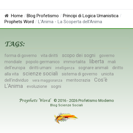
Home
Blog Profetismo
Principi di Logica Umanistica
Prophets Word
L'Anima - La Scoperta dell’Anima
TAGS:
scopo dei sogni
forma di governo
vita diritti
governo
liberta
mondiale
popolo germanico
immortalita
mali
dell'europa
diritti umani
sognare animali
diritto
intelligenza
scienze sociali
alla vita
sistema di governo
unicita
Cos'è
dell'individuo
meritocrazia
vera maggioranza
L'Anima
evoluzione
sogni
© 2016 - 2026 Profetismo Moderno
Prophets Word
Blog Scienze Sociali
Sviluppo