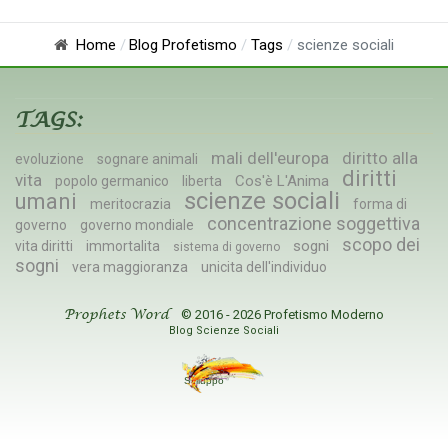
Home
Blog Profetismo
Tags
scienze sociali
TAGS:
mali dell'europa
diritto alla
evoluzione
sognare animali
diritti
vita
Cos'è L'Anima
popolo germanico
liberta
scienze sociali
umani
meritocrazia
forma di
concentrazione soggettiva
governo
governo mondiale
scopo dei
sogni
vita diritti
immortalita
sistema di governo
sogni
vera maggioranza
unicita dell'individuo
© 2016 - 2026 Profetismo Moderno
Prophets Word
Blog Scienze Sociali
Sviluppo