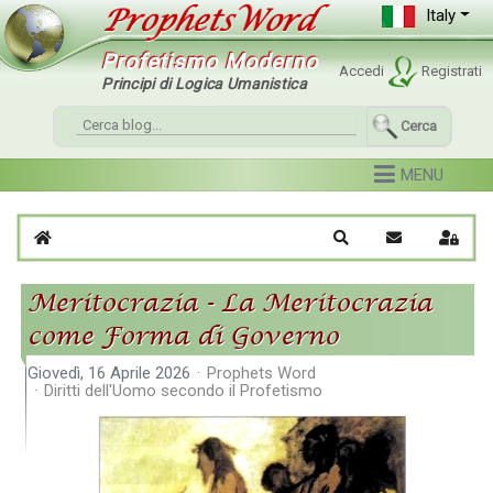
Italy
Profetismo Moderno
Accedi
Registrati
Principi di Logica Umanistica
Cerca
Home
Cerca
Iscriviti al blo
Sign I
Meritocrazia - La Meritocrazia
come Forma di Governo
Giovedì, 16 Aprile 2026
Prophets Word
Diritti dell'Uomo secondo il Profetismo