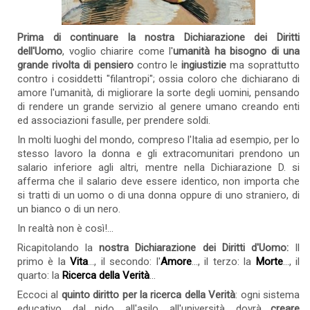
Prima di continuare la nostra Dichiarazione dei Diritti
dell'Uomo
, voglio chiarire come l'
umanità ha bisogno di una
grande rivolta di pensiero
contro le
ingiustizie
ma soprattutto
contro i cosiddetti "filantropi"; ossia coloro che dichiarano di
amore l'umanità, di migliorare la sorte degli uomini, pensando
di rendere un grande servizio al genere umano creando enti
ed associazioni fasulle, per prendere soldi.
In molti luoghi del mondo, compreso l'Italia ad esempio, per lo
stesso lavoro la donna e gli extracomunitari prendono un
salario inferiore agli altri, mentre nella Dichiarazione D. si
afferma che il salario deve essere identico, non importa che
si tratti di un uomo o di una donna oppure di uno straniero, di
un bianco o di un nero.
In realtà non è così!...
Ricapitolando la
nostra Dichiarazione dei Diritti d'Uomo:
Il
primo è la
Vita
..., il secondo: l'
Amore
..., il terzo: la
Morte
..., il
quarto: la
Ricerca della Verità
...
Eccoci al
quinto diritto per la ricerca della Verità
: ogni sistema
educativo, dal nido, all'asilo, all'università, dovrà
creare