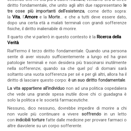
diritto fondamentale, che unito agli altri due rappresentano
le
tre cose più importanti dell'esistenza
, come detto sopra:
la
Vita
, l'
Amore
e la
Morte
... e che a tutti deve essere dato,
dopo una certa età a malati terminali con grandi sofferenze
fisiche, il diritto inalienabile di morire.
Il quarto che vi parlerò in questo contesto è la
Ricerca della
Verità
.
Riaffermo il terzo diritto fondamentale. Quando una persona
sente di aver vissuto sufficientemente a lungo ed ha gravi
patologie terminali e non desidera più trascinarsi inutilmente
nella sofferenze; quando sa che quel po' di domani sarà
soltanto una vuota sofferenza per sé e per gli altri, allora ha il
diritto di lasciare questo corpo:
è un suo diritto fondamentale
.
La vita appartiene all'individuo
non ad una politica ospedaliera
che vede una grande spesa inutile dove chi ci guadagna è
solo la politica e le società farmaceutiche.
Nessuno, dico nessuno, dovrebbe impedire di morire a chi
non vuole più continuare a vivere
soffrendo
in un letto
con
indicibili torture
fatte dalle medicine per provare farmaci o
altre diavolerie su un corpo sofferente.