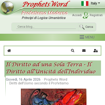
Italy
Profetismo Moderno
Accedi
Registrati
Principi di Logica Umanistica
Cerca
Home
Cerca
Iscriviti al blo
Sign I
Il Diritto ad una Sola Terra - Il
Diritto all'Unicità dell'Individuo
Giovedì, 16 Aprile 2026
Prophets Word
Diritti dell'Uomo secondo il Profetismo