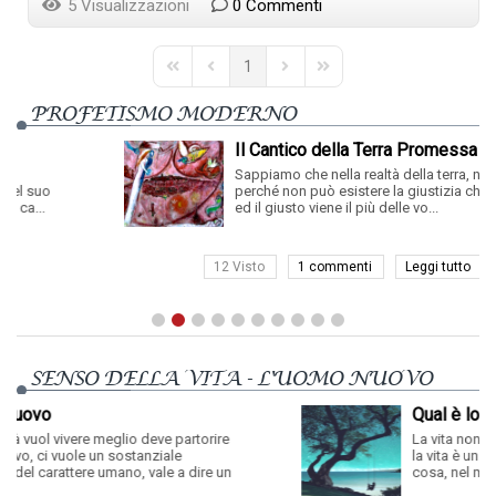
5 Visualizzazioni
0 Commenti
1
First Page
Previous Page
Next Page
Last Page
PROFETISMO MODERNO
Il Cantico della Terra Promessa
Sappiamo che nella realtà della terra, non esiste,
perché non può esistere la giustizia che prevale,
ed il giusto viene il più delle vo...
12 Visto
1 commenti
Leggi tutto
SENSO DELLA VITA - L'UOMO NUOVO
Qual è lo Scopo della Vita?
ve partorire
La vita non ha altro scopo che se ste
iale
la vita è un altro nome per indicare Dio
le a dire un
cosa, nel mondo, può avere uno sc...