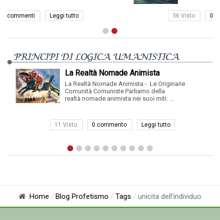
utto
36 Visto
0 commento
Leggi tutto
PRINCIPI DI LOGICA UMANISTICA
La Realtà Nomade Animista
La Realtà Nomade Animista - Le Originarie
Comunità Comuniste Parliamo della
Riprendiamo i
realtà nomade animista nei suoi miti: ...
silenzio per p
11 Visto
0 commento
Leggi tutto
Home
Blog Profetismo
Tags
unicita dell'individuo