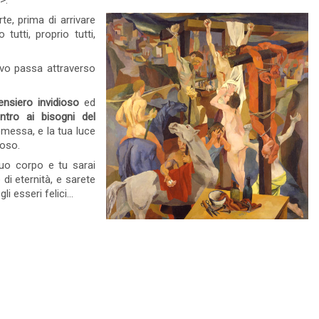
>.
fica
deve scomodare la religione,
 significa
te, prima di arrivare
perché il "peccato" è solo la
trasgressione cosciente e
tutti, proprio tutti,
volontaria del...
appe
ggi tutto
11 Visto
0 commento
Leggi tutto
ovo passa attraverso
ensiero invidioso
ed
ntro ai bisogni del
romessa, e la tua luce
noso.
tuo corpo e tu sarai
i eternità, e sarete
 gli esseri felici…