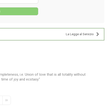
g
La Legge al Servizio
leteness, i.e. Union of love that is all totality without
 time of joy and ecstasy."
e
xt Page
Last Page