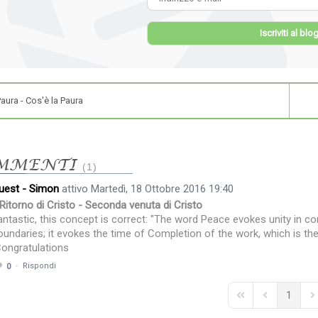
Iscriviti al blo
aura - Cos'è la Paura
MMENTI
1
uest - Simon
attivo Martedì, 18 Ottobre 2016 19:40
l Ritorno di Cristo - Seconda venuta di Cristo
antastic, this concept is correct: "The word Peace evokes unity in comp
oundaries; it evokes the time of Completion of the work, which is the
ongratulations
Rispondi
0
1
First Page
Previous Pag
Ne