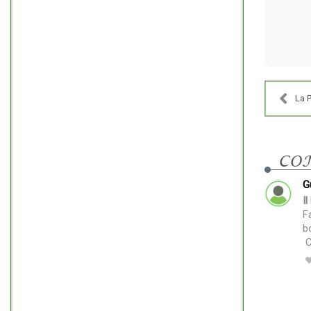
La P
CO
G
I
F
b
C