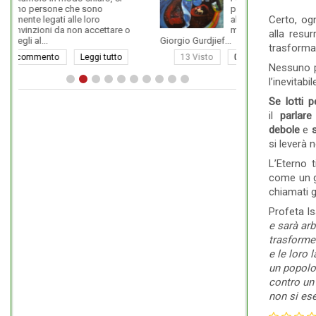
proprio tutte, credono che voi
Certo, ogn
abbiate un Anima, che venite al
o
mondo con l'anima.
alla resu
Giorgio Gurdjief...
Taoista Lao...
trasformar
13 Visto
0 commento
Leggi tutto
9 Visto
Nessuno 
l’inevitabi
Se lotti p
il
parlare
debole
e
s
si leverà 
L’Eterno 
come un g
chiamati g
Profeta Is
e sarà arb
trasformer
e le loro l
un popolo
contro un 
non si ese