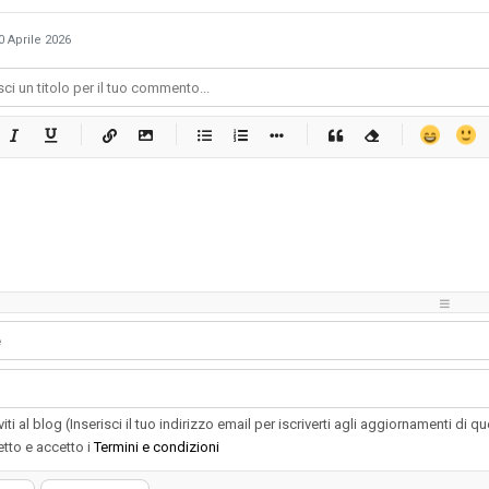
0 Aprile 2026
-
-
-
-
-
-
-
-
-
-
-
-
-
-
-
-
-
-
-
-
-
-
-
-
-
-
-
-
-
-
-
-
-
-
-
-
-
-
-
-
-
-
-
-
-
-
-
-
-
-
-
-
-
-
-
-
-
-
-
-
iviti al blog (Inserisci il tuo indirizzo email per iscriverti agli aggiornamenti di q
etto e accetto i
Termini e condizioni