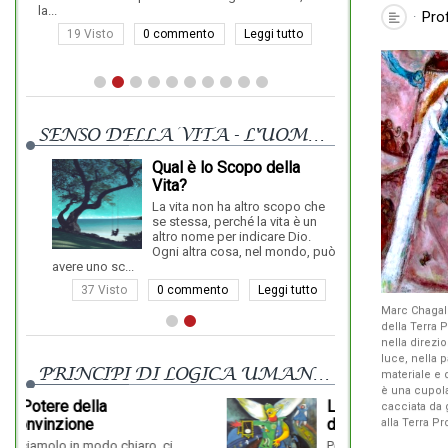
la...
Pro
19 Visto
0 commento
Leggi tutto
16 Visto
SENSO DELLA VITA - L'UOMO NUOVO
Qual è lo Scopo della
Vita?
La vita non ha altro scopo che
se stessa, perché la vita è un
altro nome per indicare Dio.
Ogni altra cosa, nel mondo, può
avere uno sc...
37 Visto
0 commento
Leggi tutto
Marc Chagall 
della Terra 
nella direzi
luce, nella p
PRINCIPI DI LOGICA UMANISTICA
materiale e q
è una cupola
L'Anima - La Scoperta
cacciata da 
dell’Anima
alla Terra P
Pensate che tutte le religioni,