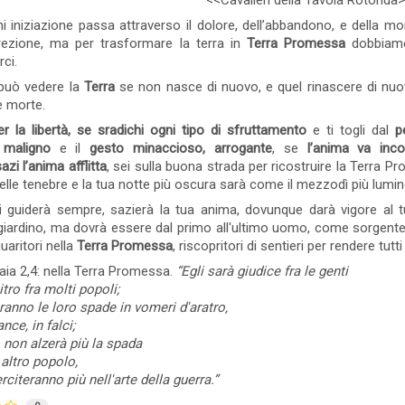
<<Cavalieri della Tavola Rotonda>
Perdonare non signi
che è antica come le montagne
dimenticare, obliare,
i iniziazione passa attraverso il dolore, dell’abbandono, e della mor
e la ripeto anche con le parole
ricercare le vere cause...
del vecchio saggio cinese
rrezione, ma per trasformare la terra in
Terra Promessa
dobbiamo 
9 Visto
0 commento
Le
ci.
0 commento
Leggi tutto
può vedere la
Terra
se non nasce di nuovo, e quel rinascere di nu
le morte.
er la libertà, se sradichi ogni tipo di sfruttamento
e ti togli dal
p
 maligno
e il
gesto minaccioso, arrogante
, se
l’anima va inco
azi l’anima afflitta
, sei sulla buona strada per ricostruire la Terra P
nelle tenebre e la tua notte più oscura sarà come il mezzodì più lumi
ti guiderà sempre, sazierà la tua anima, dovunque darà vigore al 
iardino, ma dovrà essere dal primo all'ultimo uomo, come sorgente d
uaritori nella
Terra Promessa
, riscopritori di sentieri per rendere tutti
aia 2,4: nella Terra Promessa.
“Egli sarà giudice fra le genti
itro fra molti popoli;
anno le loro spade in vomeri d'aratro,
ance, in falci;
 non alzerà più la spada
altro popolo,
rciteranno più nell'arte della guerra.
”