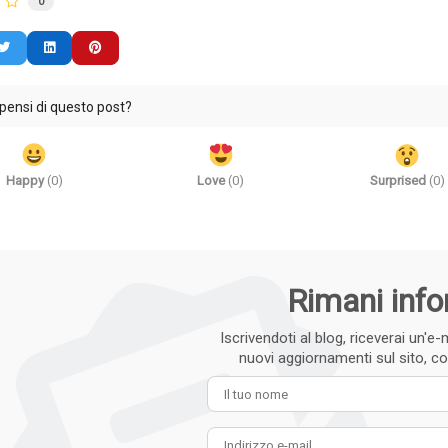
0
pensi di questo post?
Happy
(
0
)
Love
(
0
)
Surprised
(
0
)
Rimani inf
Iscrivendoti al blog, riceverai un'
nuovi aggiornamenti sul sito, cos
Il tuo
Indiri