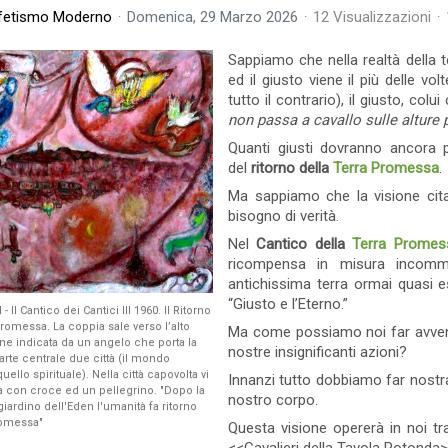
fetismo Moderno
Domenica, 29 Marzo 2026
12 Visualizzazioni
19 Visto
0 commento
0 commento
Leggi tutto
Sappiamo che nella realtà della t
ed il giusto viene il più delle vo
tutto il contrario), il giusto, col
non passa a cavallo sulle alture 
Quanti giusti dovranno ancora pa
del
ritorno della
Terra Promessa
.
Ma sappiamo che la visione cita
bisogno di verità.
Nel
Cantico della
Terra Promes
ricompensa in misura incomme
antichissima terra ormai quasi e
“Giusto e l’Eterno.”
- Il Cantico dei Cantici III 1960. Il Ritorno
Promessa. La coppia sale verso l’alto
Ma come possiamo noi far avvenire
one indicata da un angelo che porta la
nostre insignificanti azioni?
arte centrale due città (il mondo
uello spirituale). Nella città capovolta vi
Innanzi tutto dobbiamo far nostra 
 con croce ed un pellegrino. "Dopo la
nostro corpo.
La Legge del Cielo -
Come Perdonar
giardino dell'Eden l'umanità fa ritorno
Cantico di Maria e dei
romessa"
Questa visione opererà in noi tra
Ci è stato chiesto di 
Profeti
concetto del perdo
Non temo di ripetere la verità