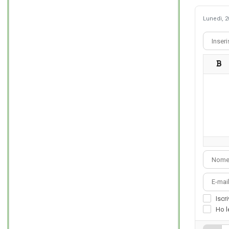
Lunedì, 2
Iscr
Ho l