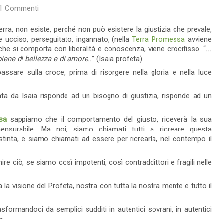
1 Commenti
Leggi tutto
14 Visto
0 commento
Leggi tutto
erra, non esiste, perché non può esistere la giustizia che prevale,
lte ucciso, perseguitato, ingannato, (nella
Terra Promessa
avviene
ui che si comporta con liberalità e conoscenza, viene crocifisso. “
...
piene di bellezza e di amore..
” (Isaia profeta)
ssare sulla croce, prima di risorgere nella gloria e nella luce
ta da Isaia risponde ad un bisogno di giustizia, risponde ad un
sa
sappiamo che il comportamento del giusto, riceverà la sua
nsurabile. Ma noi, siamo chiamati tutti a ricreare questa
stinta, e siamo chiamati ad essere per ricrearla, nel contempo il
 ciò, se siamo così impotenti, così contraddittori e fragili nelle
la visione del Profeta, nostra con tutta la nostra mente e tutto il
e
Peccato, Colpa o
Disobbedienza
sformandoci da semplici sudditi in autentici sovrani, in autentici
chiarire il
no.
Quando si parla di peccato, si