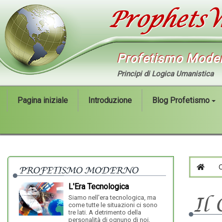
Profetismo Mode
Principi di Logica Umanistica
Pagina iniziale
Introduzione
Blog Profetismo
PROFETISMO MODERNO
HOM
L'Era Tecnologica
Siamo nell'era tecnologica, ma
Il
come tutte le situazioni ci sono
Il Profetismo M
tre lati. A detrimento della
attraverso la r
personalità di ognuno di noi,
il profeta mod