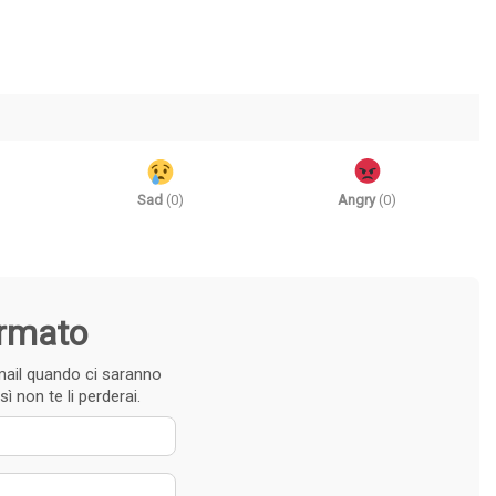
Sad
(
0
)
Angry
(
0
)
ormato
e-mail quando ci saranno
ì non te li perderai.
 nome
zzo e-mail