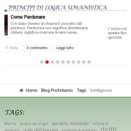
PRINCIPI DI LOGICA UMANISTICA
Consapevolezza - Ve
si è Realmente
rire il concetto del
significa dimenticare,
L'uomo non è cosciente, an
re le vere cause...
esserlo, ed è proprio quest
proteggere la sua incosci
ignorant...
Leggi tutto
17 Visto
0 commento
Home
Blog Profetismo
Tags
intelligenza
TAGS:
governo mondiale
liberta
scopo dei sogni
forma di
diritti
mali dell'europa
governo
sistema di governo