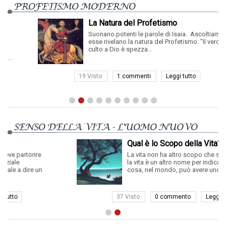
PROFETISMO MODERNO
La Natura del Profetismo
Suonano potenti le parole di Isaia. Ascoltiamole,
esse rivelano la natura del Profetismo: "Il vero
culto a Dio è spezza...
19 Visto
1 commenti
Leggi tutto
SENSO DELLA VITA - L'UOMO NUOVO
Qual è lo Scopo della Vita?
e
La vita non ha altro scopo che se stessa, perch
la vita è un altro nome per indicare Dio. Ogni alt
un
cosa, nel mondo, può avere uno sc...
37 Visto
0 commento
Leggi tutto