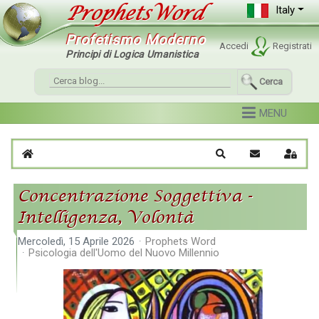
Italy
Profetismo Moderno
Accedi
Registrati
Principi di Logica Umanistica
Cerca
Home
Cerca
Iscriviti al blo
Sign I
Concentrazione Soggettiva -
Intelligenza, Volontà
Mercoledì, 15 Aprile 2026
Prophets Word
Psicologia dell'Uomo del Nuovo Millennio