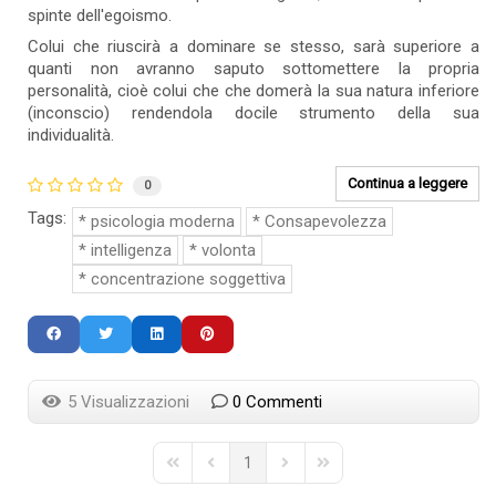
spinte dell'egoismo.
Colui che riuscirà a dominare se stesso, sarà superiore a
quanti non avranno saputo sottomettere la propria
personalità, cioè colui che che domerà la sua natura inferiore
(inconscio) rendendola docile strumento della sua
individualità.
Continua a leggere
0
Tags:
psicologia moderna
Consapevolezza
intelligenza
volonta
concentrazione soggettiva
5 Visualizzazioni
0 Commenti
1
First Page
Previous Page
Next Page
Last Page