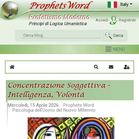
Italy
Profetismo Moderno
Accedi
Registrati
Principi di Logica Umanistica
Cerca
Home
Cerca
Iscriviti al blo
Sign I
Concentrazione Soggettiva -
Intelligenza, Volontà
Mercoledì, 15 Aprile 2026
Prophets Word
Psicologia dell'Uomo del Nuovo Millennio