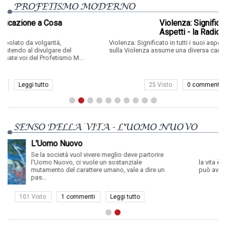
PROFETISMO MODERNO
sa
Violenza: Significato in Tutti i Suoi
Aspetti - la Radice della Violenza
à,
Violenza: Significato in tutti i suoi aspetti p
e del
disparati. Il discorso sulla Violenza assum
ismo M...
diversa caratteristica oggettiva e s...
25 Visto
0 commento
Leggi tutto
SENSO DELLA VITA - L'UOMO NUOVO
Qual è lo Scopo dell
ere meglio deve partorire
La vita non ha altro sco
e un sostanziale
la vita è un altro nome pe
re umano, vale a dire un
cosa, nel mondo, può ave
Leggi tutto
38 Visto
0 commento