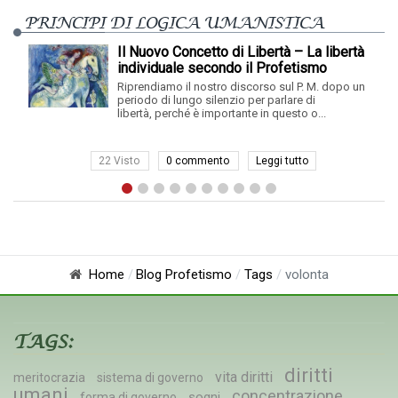
PRINCIPI DI LOGICA UMANISTICA
Il Nuovo Concetto di Libertà – La libertà
individuale secondo il Profetismo
Moderno
Riprendiamo il nostro discorso sul P. M. dopo un
periodo di lungo silenzio per parlare di
libertà, perché è importante in questo o...
22 Visto
0 commento
Leggi tutto
Home
Blog Profetismo
Tags
volonta
TAGS:
diritti
vita diritti
meritocrazia
sistema di governo
umani
concentrazione
sogni
forma di governo