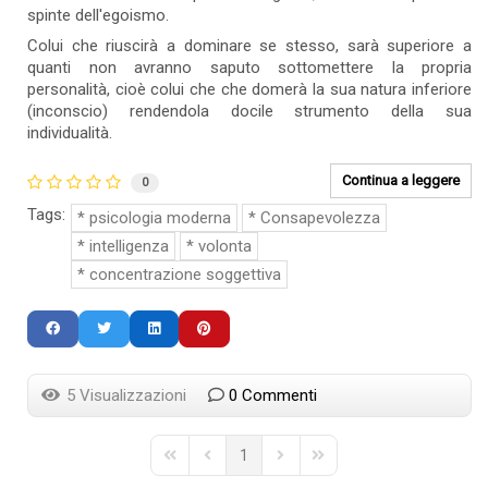
spinte dell'egoismo.
Colui che riuscirà a dominare se stesso, sarà superiore a
quanti non avranno saputo sottomettere la propria
personalità, cioè colui che che domerà la sua natura inferiore
(inconscio) rendendola docile strumento della sua
individualità.
Continua a leggere
0
Tags:
psicologia moderna
Consapevolezza
intelligenza
volonta
concentrazione soggettiva
5 Visualizzazioni
0 Commenti
1
First Page
Previous Page
Next Page
Last Page