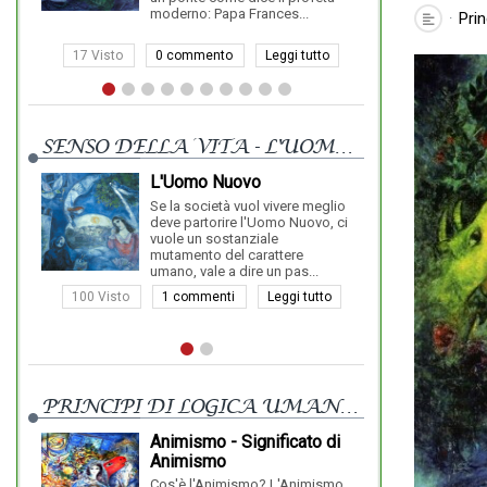
apa Frances...
Prin
to
Leggi tutto
52 Visto
1 commenti
Leggi tutto
SENSO DELLA VITA - L'UOMO NUOVO
L'Uomo Nuovo
Qual è lo Scopo 
Vita?
Se la società vuol vivere meglio
deve partorire l'Uomo Nuovo, ci
La vita non ha altro scopo che se ste
vuole un sostanziale
la vita è un altro nome per indicare Dio
mutamento del carattere
cosa, nel mondo, può avere uno sc...
umano, vale a dire un pas...
1 commenti
Leggi tutto
37 Visto
0 commento
Le
PRINCIPI DI LOGICA UMANISTICA
Animismo - Significato di
La 
Animismo
Can
Pro
Cos'è l'Animismo? L'Animismo
Non temo di ripetere 