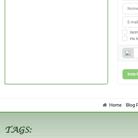
Iscr
Ho l
Invia
Home
Blog 
TAGS: