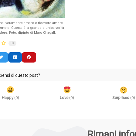
to anche con le parole del
sono talmente legati alle loro convinzioni 
 Taoista Lao...
accettare o condividere quelle degli al...
mai veramente amare e ricevere amore
commento
Leggi tutto
12 Visto
0 commento
Leggi t
emete. Questa è la grande e unica verità
re. Foto: dipinto di Marc Chagall.
0
pensi di questo post?
Happy
(
0
)
Love
(
0
)
Surprised
(
0
)
Rimani inf