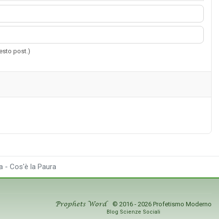
uesto post.)
a - Cos'è la Paura
© 2016 - 2026 Profetismo Moderno
Prophets Word
Blog Scienze Sociali