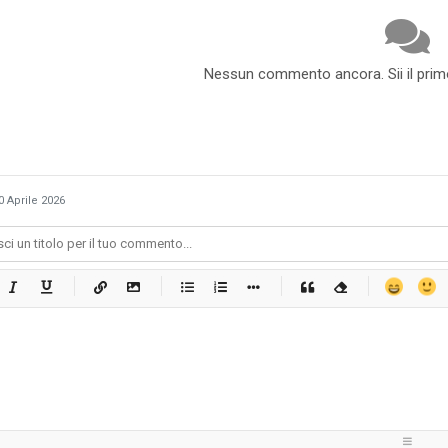
Nessun commento ancora. Sii il pri
0 Aprile 2026
-
-
-
-
-
-
-
-
-
-
-
-
-
-
-
-
-
-
-
-
-
-
-
-
-
-
-
-
-
-
-
-
-
-
-
-
-
-
-
-
-
-
-
-
-
-
-
-
-
-
-
-
-
-
-
-