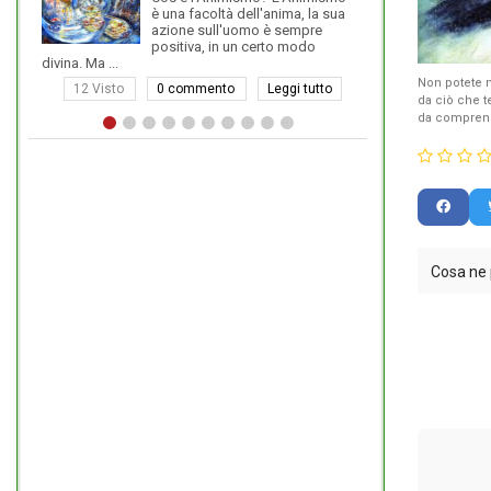
è una facoltà dell'anima, la sua
le montagne e la ripe
azione sull'uomo è sempre
vecchio saggio cinese
positiva, in un certo modo
divina. Ma ...
Non potete 
12 Visto
0 commento
Leggi tutto
10 Visto
0 
da ciò che t
da comprende
Cosa ne 