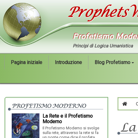
Profetismo Mode
Principi di Logica Umanistica
Pagina iniziale
Introduzione
Blog Profetismo
PROFETISMO MODERNO
HOM
e il Profetismo
Educazione -
L'Educazione a Cosa
La
Serve
smo Moderno si svolge
"Il mondo attuale è popolato da volgarità,
attraverso la rete si fa
violenze e stiamo assistendo al divulgare del
ome dice il profeta
bullismo, cosa ne pensate voi del Profetismo M...