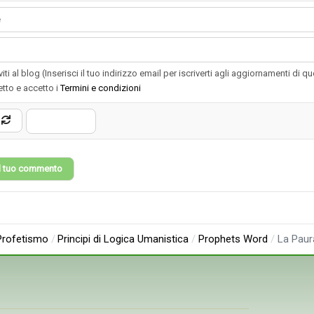
-
-
-
-
iviti al blog (Inserisci il tuo indirizzo email per iscriverti agli aggiornamenti di q
etto e accetto i
Termini e condizioni
 il tuo commento
Profetismo
Principi di Logica Umanistica
Prophets Word
La Paur