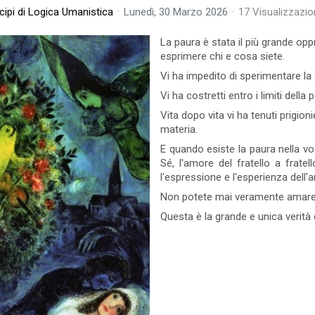
cipi di Logica Umanistica
Lunedì, 30 Marzo 2026
17 Visualizzazio
14 Visto
1 commenti
Leggi tutto
31 Visto
La paura è stata il più grande op
esprimere chi e cosa siete.
Vi ha impedito di sperimentare la g
Vi ha costretti entro i limiti della
Vita dopo vita vi ha tenuti prigioni
della
materia.
ssa, perché
E quando esiste la paura nella vo
. Ogni altra
Sé, l'amore del fratello a frate
l'espressione e l'esperienza dell'
Non potete mai veramente amare 
ggi tutto
Questa è la grande e unica verit
Legge del Cielo -
Il Potere della
tico di Maria e dei
Convinzione
feti
la verità che è antica come
Diciamolo in modo chiaro, ci sono person