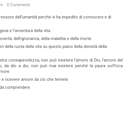
ni
0 Commenti
4 commento
Leggi tutto
18 Visto
1 commenti
L
pressore dell'umanità perché vi ha impedito di conoscere e di
ioia e l'avventura della vita.
 povertà, dell'ignoranza, della malattia e della morte.
eri della ruota della vita su questo piano della densità della
stra consapevolezza, non può esistere l'amore di Dio, l'amore del
llo, da dio a dio, non può mai esistere perché la paura soffoca
amore.
e ricevere amore da ciò che temete.
à da comprendere.
Peccato, Colpa o
Disobbedienza
e che
Quando si parla di peccato, si deve scomodare
"Io che