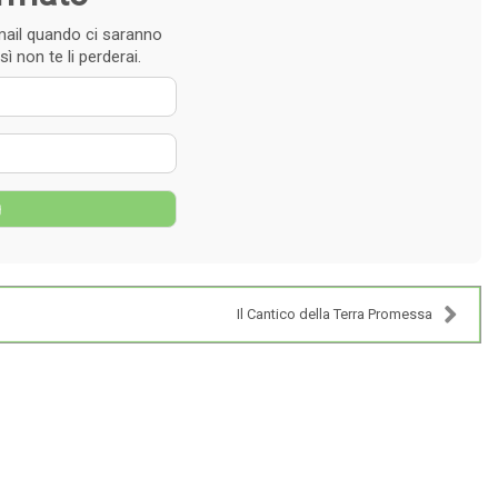
e-mail quando ci saranno
ì non te li perderai.
 nome
zzo e-mail
g
Il Cantico della Terra Promessa