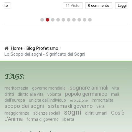
11 Visto
0 commento
Leggi tutto
Home
Blog Profetismo
Lo Scopo dei sogni - Significato dei Sogni
TAGS:
sognare animali
meritocrazia
governo mondiale
vita
popolo germanico
diritti
diritto alla vita
volonta
mali
dell'europa
unicita dell'individuo
immortalita
evoluzione
scopo dei sogni
sistema di governo
vera
sogni
Cos'è
maggioranza
scienze sociali
diritti umani
L'Anima
forma di governo
liberta