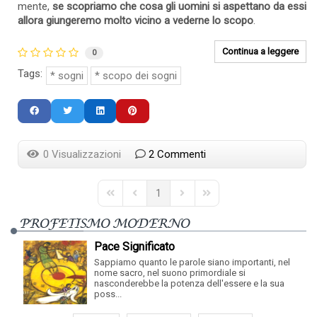
mente,
se scopriamo che cosa gli uomini si aspettano da essi
allora giungeremo molto vicino a vederne lo scopo
.
Continua a leggere
0
Tags:
sogni
scopo dei sogni
0 Visualizzazioni
2 Commenti
1
First Page
Previous Page
Next Page
Last Page
PROFETISMO MODERNO
Pace Significato
Sappiamo quanto le parole siano importanti, nel
nome sacro, nel suono primordiale si
nasconderebbe la potenza dell'essere e la sua
poss...