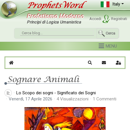
Italy
Profetismo Moderno
Accedi
Registrati
Principi di Logica Umanistica
Cerca
Home
Cerca
Iscriviti al blo
Sign I
Sognare Animali
Lo Scopo dei sogni - Significato dei Sogni
Venerdì, 17 Aprile 2026
4 Visualizzazioni
1 Commenti