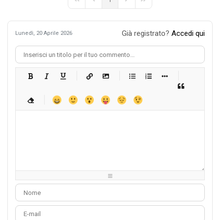
First Page
Previous Page
Next Page
Last Page
Già registrato?
Accedi qui
Lunedì, 20 Aprile 2026
-
-
-
-
-
-
-
-
-
-
-
-
-
-
-
-
-
-
-
-
-
-
-
-
-
-
-
-
-
-
-
-
-
-
-
-
-
-
-
-
-
-
-
-
-
-
-
-
-
-
-
-
-
-
-
-
-
-
-
-