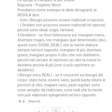
mi spinge a mangiare di più. Grazie.
Risposta - Prophets Word:
Prendiamo come esempio le diete dimagranti, la
REGOLA dice:
- Solo i Bisogni possono essere realizzati o repressi.
- I Desideri non possono essere realizzati né repressi
perché sono ideali, sogni, fantasie..
Il Desiderio - se fissi l'attenzione sul: mangiare meno,
diventare magro, non mangiare quel determinato cibo....
questi sono SOGNI, IDEALI, che la mente elabora
sempre nel loro opposto: mangiare di più, diventare
grassi, mangiare proprio il cibo che non dobbiamo..
perché nel cercare di reprimere un cibo la mente lo
desidera ancora di più (non si può reprimere un
desiderio).
I Bisogni sono REALI - se ti concentri sui bisogni del
corpo: stare bene, essere sano, quindi basta ridurre le
porzioni di cibo, magiare sano, pasti regolari; sono
cose semplici da realizzare, cose reali che la mente
non può elaborare spingendoti nel loro opposto.
Rispondi
0
1