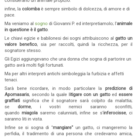
considerano un animale propizio.
infine, la
colomba
è sempre simbolo di dolcezza, di amore e di
pace.
Ma veniamo al
sogno
di Giovanni P. ed interpretiamolo; l'
animale
in questione è il gatto
.
Le chiavi egizie e babilonesi dei sogni attribuiscono al
gatto un
valore benefico
, sia per raccolti, quindi la ricchezza, per il
sognatore stesso.
Gli Egizi aggiungevano che una donna che sogna di partorire un
gatto avrà molti figli fortunati.
Ma per altri interpreti antichi simboleggia la furbizia e affetti
tenaci.
Sarà bene ricordare, in modo particolare la
predizione di
Apomasaris
, secondo la quale l
itigare con un gatto
ed
essere
graffiati
significa che il sognatore sarà colpito da malattia;
se
dorme
, i vostri nemici saranno sconfitti,
quando
miagola
saremo calunniati, infine se s'
inferocisse
, ci
saranno liti in vista.
Infine se si sogna di "
mangiare"
un gatto, ci mangeremo la
perfidia, il tradimento di una persona che credevamo amica,