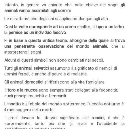
Intanto, in genere va chiarito che, nella chiave dei sogni
gli
animali vanno assimilati agli uomini
.
Le caratteristiche degli uni si applicano dunque agli altri.
Così la
volte corrisponde ad un uomo
scaltro, i
l lupo a un ladro
,
la
pernice ad un individuo lascivo
.
E'
in base a questa antica teoria, all'origine della quale si trova
una penetrante osservazione del mondo animale
, che si
interpretano i sogni.
Alcuni di questi simboli non sono cambiati nei secoli.
Tutti gli
animali selvatici
assumono il significato di nemici, di
uomini feroci, e anche di paure e di malattia.
Gli
animali domestici
si riferiscono alla vita famigliare.
Il
toro e la mucca
sono sempre stati collegati alla fecondità;
quali principi maschili e femminili.
L'
insetto
è simbolo del mondo sotterraneo; l'uccello notturno è
il messaggero della morte.
I greci davano lo stesso significato alle
rondini
, il che è
sorprendente, tanto più che gli arabi e l'occidente la