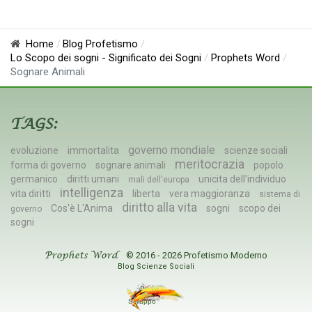
Home
Blog Profetismo
Lo Scopo dei sogni - Significato dei Sogni
Prophets Word
Sognare Animali
TAGS:
governo mondiale
evoluzione
immortalita
scienze sociali
meritocrazia
forma di governo
sognare animali
popolo
germanico
diritti umani
unicita dell'individuo
mali dell'europa
intelligenza
vita diritti
liberta
vera maggioranza
sistema di
diritto alla vita
Cos'è L'Anima
sogni
scopo dei
governo
sogni
© 2016 - 2026 Profetismo Moderno
Prophets Word
Blog Scienze Sociali
Sviluppo