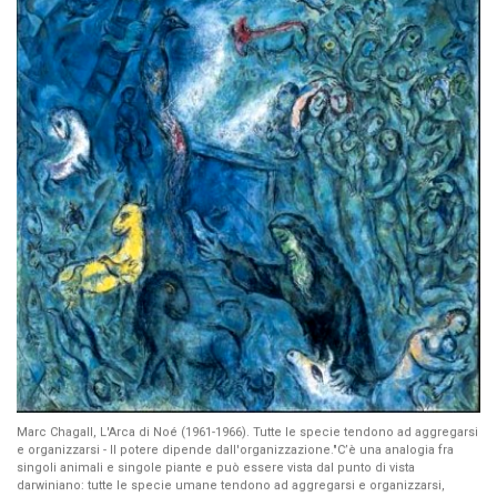
Marc Chagall, L'Arca di Noé (1961-1966). Tutte le specie tendono ad aggregarsi
e organizzarsi - Il potere dipende dall'organizzazione."C’è una analogia fra
singoli animali e singole piante e può essere vista dal punto di vista
darwiniano: tutte le specie umane tendono ad aggregarsi e organizzarsi,