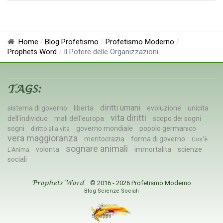
Home
Blog Profetismo
Profetismo Moderno
Prophets Word
Il Potere delle Organizzazioni
TAGS:
diritti umani
sistema di governo
liberta
evoluzione
unicita
vita diritti
dell'individuo
mali dell'europa
scopo dei sogni
sogni
governo mondiale
popolo germanico
diritto alla vita
vera maggioranza
meritocrazia
forma di governo
Cos'è
sognare animali
volonta
immortalita
scienze
L'Anima
sociali
© 2016 - 2026 Profetismo Moderno
Prophets Word
Blog Scienze Sociali
Sviluppo