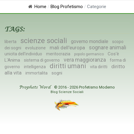
Home
Blog Profetismo
Categorie
TAGS:
scienze sociali
governo mondiale
liberta
scopo
sognare animali
mali dell'europa
dei sogni
evoluzione
Cos'è
unicita dell'individuo
meritocrazia
popolo germanico
vera maggioranza
L'Anima
sistema di governo
forma di
diritti umani
diritto
governo
intelligenza
vita diritti
alla vita
sogni
immortalita
© 2016 - 2026 Profetismo Moderno
Prophets Word
Blog Scienze Sociali
Sviluppo