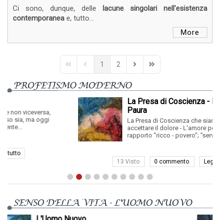
Ci sono, dunque, delle
lacune singolari nell'esistenza
contemporanea
e, tutto...
More
1
2
First Page
Previous Page
Next Page
Last Page
PROFETISMO MODERNO
La Presa di Coscienza - L'Amore per la
Paura
rsa,
ggi
La Presa di Coscienza che siamo educati ad
accettare il dolore - L'amore per la paura. Il
rapporto "ricco - povero"; "servo - padrone" ...
13 Visto
0 commento
Leggi tutto
SENSO DELLA VITA - L'UOMO NUOVO
Qual è lo Scopo del