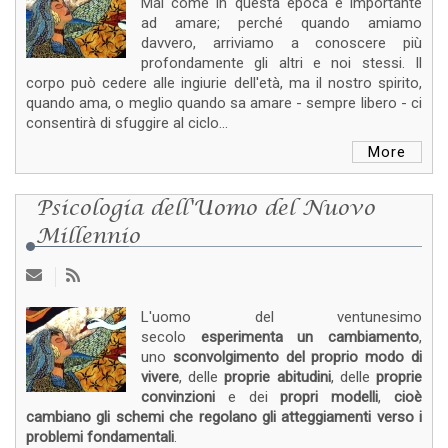
Mai come in questa epoca è importante
ad amare; perché quando amiamo
davvero, arriviamo a conoscere più
profondamente gli altri e noi stessi. Il
corpo può cedere alle ingiurie dell'età, ma il nostro spirito,
quando ama, o meglio quando sa amare - sempre libero - ci
consentirà di sfuggire al ciclo...
More
Psicologia dell'Uomo del Nuovo
Millennio
L'uomo del ventunesimo
secolo
esperimenta un cambiamento
,
uno
sconvolgimento del proprio modo di
vivere
, delle
proprie abitudini
, delle
proprie
convinzioni
e dei
propri modelli
,
cioè
cambiano gli schemi che regolano gli atteggiamenti verso i
problemi fondamentali
.