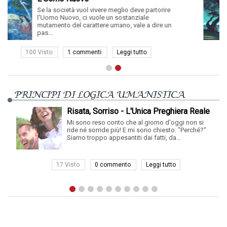
ivere meglio deve partorire
La vita non ha altro sc
ole un sostanziale
la vita è un altro nome p
tere umano, vale a dire un
cosa, nel mondo, può a
ti
Leggi tutto
36 Visto
0 commento
PRINCIPI DI LOGICA UMANISTICA
Risata, Sorriso - L'Unica Preghiera Reale
Mi sono reso conto che al giorno d'oggi non si
ride né sorride più! E mi sono chiesto: "Perché?"
perdono. Pe
Siamo troppo appesantiti dai fatti, da...
ricercare le
17 Visto
0 commento
Leggi tutto