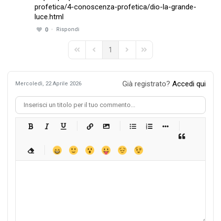
profetica/4-conoscenza-profetica/dio-la-grande-
luce.html
Rispondi
0
1
First Page
Previous Page
Next Page
Last Page
Già registrato?
Accedi qui
Mercoledì, 22 Aprile 2026
-
-
-
-
-
-
-
-
-
-
-
-
-
-
-
-
-
-
-
-
-
-
-
-
-
-
-
-
-
-
-
-
-
-
-
-
-
-
-
-
-
-
-
-
-
-
-
-
-
-
-
-
-
-
-
-
-
-