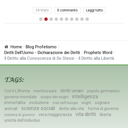
24 Visto
0 commento
Leggi tutto
Home
Blog Profetismo
Diritti Dell'Uomo - Dichiarazione dei Diritti
Prophets Word
Il Diritto alla Conoscenza di Se Stessi - Il Diritto alla Libertà
TAGS:
diritti umani
Cos'è L'Anima
meritocrazia
popolo germanico
intelligenza
governo mondiale
scopo dei sogni
immortalita
evoluzione
sogni
sognare
mali dell'europa
scienze sociali
animali
diritto alla vita
forma di governo
vita diritti
vera maggioranza
liberta
sistema di governo
unicita dell'individuo