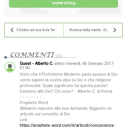
Iscriviti al blog
Il Diritto ad una Sola Terra - Il Diritto all'Unic...
Ricerca della Verità - Diritto alla Morte
COMMENTI
1
Guest - Alberto C.
attivo Venerdì, 06 Gennaio 2017
01:00
Visto che il Profetismo Moderno parla spesso di Dio
vorrei sapere la vostra idea su Dio e che religione
professate. Quale significato ha questa parola?
Esistono altri Dei? Chi sono? - Alberto C. di Roma.
- - - - - - - -
Prophets Word
Abbiamo risposto alla sua domanda. Aggiunto un
articolo sul concetto di Dio.
Link:
https://prophets-word.com/it/articoli/conoscenza-