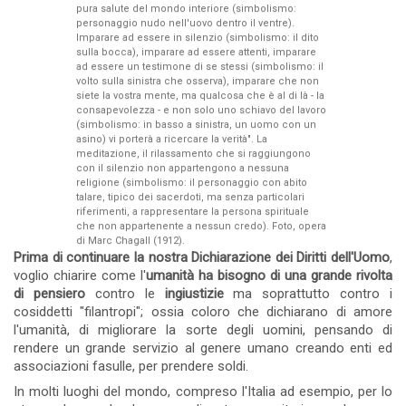
pura salute del mondo interiore (simbolismo:
personaggio nudo nell'uovo dentro il ventre).
Imparare ad essere in silenzio (simbolismo: il dito
sulla bocca), imparare ad essere attenti, imparare
ad essere un testimone di se stessi (simbolismo: il
volto sulla sinistra che osserva), imparare che non
siete la vostra mente, ma qualcosa che è al di là - la
consapevolezza - e non solo uno schiavo del lavoro
(simbolismo: in basso a sinistra, un uomo con un
asino) vi porterà a ricercare la verità". La
meditazione, il rilassamento che si raggiungono
con il silenzio non appartengono a nessuna
religione (simbolismo: il personaggio con abito
talare, tipico dei sacerdoti, ma senza particolari
riferimenti, a rappresentare la persona spirituale
che non appartenente a nessun credo). Foto, opera
di Marc Chagall (1912).
Prima di continuare la nostra Dichiarazione dei Diritti dell'Uomo
,
voglio chiarire come l'
umanità ha bisogno di una grande rivolta
di pensiero
contro le
ingiustizie
ma soprattutto contro i
cosiddetti "filantropi"; ossia coloro che dichiarano di amore
l'umanità, di migliorare la sorte degli uomini, pensando di
rendere un grande servizio al genere umano creando enti ed
associazioni fasulle, per prendere soldi.
In molti luoghi del mondo, compreso l'Italia ad esempio, per lo