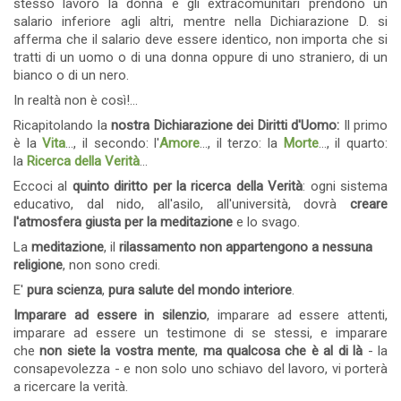
stesso lavoro la donna e gli extracomunitari prendono un
salario inferiore agli altri, mentre nella Dichiarazione D. si
afferma che il salario deve essere identico, non importa che si
tratti di un uomo o di una donna oppure di uno straniero, di un
bianco o di un nero.
In realtà non è così!...
Ricapitolando la
nostra Dichiarazione dei Diritti d'Uomo:
Il primo
è la
Vita
..., il secondo: l'
Amore
..., il terzo: la
Morte
..., il quarto:
la
Ricerca della Verità
...
Eccoci al
quinto diritto per la ricerca della Verità
: ogni sistema
educativo, dal nido, all'asilo, all'università, dovrà
creare
l'atmosfera giusta per la meditazione
e lo svago.
La
meditazione
, il
rilassamento non appartengono a nessuna
religione
, non sono credi.
E'
pura scienza
,
pura salute del mondo interiore
.
Imparare ad essere in silenzio
, imparare ad essere attenti,
imparare ad essere un testimone di se stessi, e imparare
che
non siete la vostra mente
,
ma qualcosa che è al di là
- la
consapevolezza - e non solo uno schiavo del lavoro, vi porterà
a ricercare la verità.