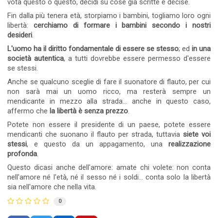
vota questo o questo, decidi su cose già scritte e decise.
Fin dalla più tenera età, storpiamo i bambini, togliamo loro ogni
libertà:
cerchiamo di formare i bambini secondo i nostri
desideri
.
L'uomo ha il diritto fondamentale di essere se stesso
; ed
in una
società autentica
, a tutti dovrebbe essere permesso d'essere
se stessi.
Anche se qualcuno sceglie di fare il suonatore di flauto, per cui
non sarà mai un uomo ricco, ma resterà sempre un
mendicante in mezzo alla strada... anche in questo caso,
affermo che
la libertà è senza prezzo
.
Potete non essere il presidente di un paese, potete essere
mendicanti che suonano il flauto per strada, tuttavia
siete voi
stessi
, e questo da un appagamento, una
realizzazione
profonda
.
Questo dicasi anche dell'amore: amate chi volete: non conta
nell'amore né l'età, né il sesso né i soldi... conta solo la libertà
sia nell'amore che nella vita.
0