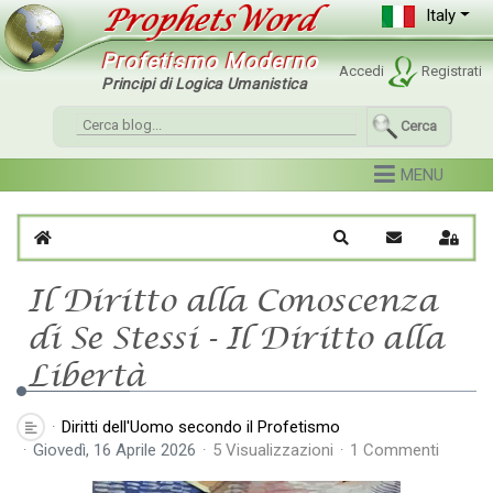
Italy
Profetismo Moderno
Accedi
Registrati
Principi di Logica Umanistica
Cerca
Home
Cerca
Iscriviti al blo
Sign I
Il Diritto alla Conoscenza
di Se Stessi - Il Diritto alla
Libertà
Diritti dell'Uomo secondo il Profetismo
Giovedì, 16 Aprile 2026
5 Visualizzazioni
1 Commenti