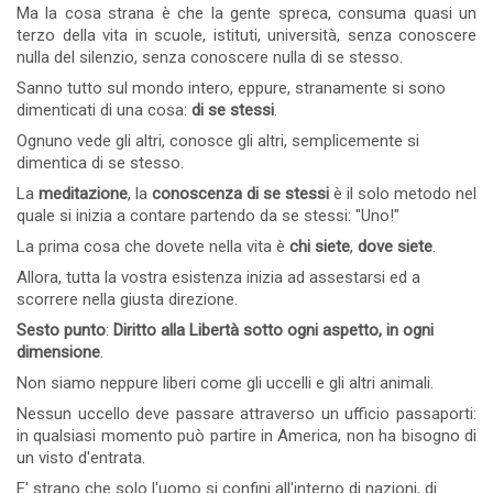
Ma la cosa strana è che la gente spreca, consuma quasi un
terzo della vita in scuole, istituti, università, senza conoscere
nulla del silenzio, senza conoscere nulla di se stesso.
Sanno tutto sul mondo intero, eppure, stranamente si sono
dimenticati di una cosa:
di se stessi
.
Ognuno vede gli altri, conosce gli altri, semplicemente si
dimentica di se stesso.
La
meditazione
, la
conoscenza di se stessi
è il solo metodo nel
quale si inizia a contare partendo da se stessi: "Uno!"
La prima cosa che dovete nella vita è
chi siete
,
dove siete
.
Allora, tutta la vostra esistenza inizia ad assestarsi ed a
scorrere nella giusta direzione.
Sesto punto
:
Diritto alla Libertà sotto ogni aspetto, in ogni
dimensione
.
Non siamo neppure liberi come gli uccelli e gli altri animali.
Nessun uccello deve passare attraverso un ufficio passaporti:
in qualsiasi momento può partire in America, non ha bisogno di
un visto d'entrata.
E' strano che solo l'uomo si confini all'interno di nazioni, di