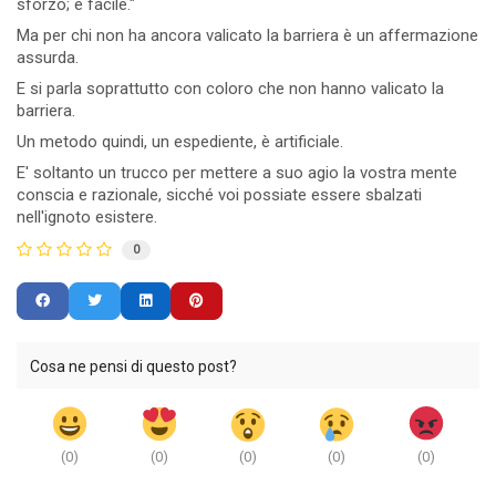
sforzo; è facile."
Ma per chi non ha ancora valicato la barriera è un affermazione
assurda.
E si parla soprattutto con coloro che non hanno valicato la
barriera.
Un metodo quindi, un espediente, è artificiale.
E' soltanto un trucco per mettere a suo agio la vostra mente
conscia e razionale, sicché voi possiate essere sbalzati
nell'ignoto esistere.
0
Cosa ne pensi di questo post?
(
0
)
(
0
)
(
0
)
(
0
)
(
0
)