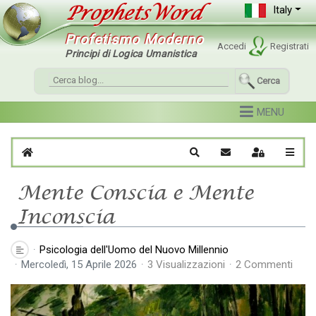
Italy
Profetismo Moderno
Accedi
Registrati
Principi di Logica Umanistica
Cerca
Home
Cerca
Iscriviti al blog
Sign In
Mente Conscia e Mente
Inconscia
Psicologia dell'Uomo del Nuovo Millennio
Mercoledì, 15 Aprile 2026
3 Visualizzazioni
2 Commenti