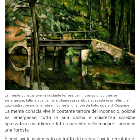
La mente conscia vive in costante terrore dell'inconscio, poiché se
emergesse, tutta la sua calma e chiarezza sarebbe spazzata in un attimo e
tutto cadrebbe nelle tenebre... come in una foresta Foto, opera di Cezanne.
La mente conscia vive in costante terrore dell'inconscio, poiché
se emergesse, tutta la sua calma e chiarezza sarebbe
spazzata in un attimo e tutto cadrebbe nelle tenebre... come in
una foresta.
È così: avete disboscato un tratto di foresta, l'avete recintato e