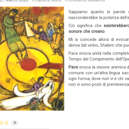
 27 Marzo 2026
Prophets Word
Profetismo Moderno
o
0 commento
Leggi tutto
18 Visto
0 commento
Sappiamo quanto le parole s
nasconderebbe la potenza dell'e
Ciò significa che
esisterebber
sonore che creano
.
Mi si concede allora di evoca
deriva dal verbo, Shalem che pu
Pace evoca unità nella complet
Tempo del Compimento dell'Opera
Pace
evoca la visione animica del
comune con un'altra lingua sacra
ogni forma, dove non vi è chi val
non vi sono posti di preminenza 
pevolezza - Vedere
Significato della Mitolog
e Cosa si è
- Cos'è la Mitologia
0
ente
 non è cosciente, anche
I fatti rappresentano la Verità