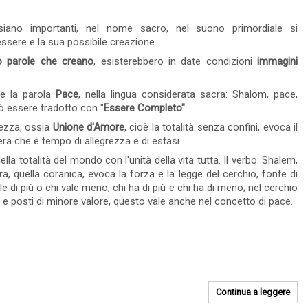
Leggi tutto
15 Visto
0 commento
Leggi tutto
iano importanti, nel nome sacro, nel suono primordiale si
ssere e la sua possibile creazione.
o parole che creano
, esisterebbero in date condizioni
immagini
re la parola
Pace
, nella lingua considerata sacra: Shalom, pace,
ò essere tradotto con "
Essere Completo"
.
ezza, ossia
Unione d'Amore
, cioè la totalità senza confini, evoca il
 che è tempo di allegrezza e di estasi.
la totalità del mondo con l'unità della vita tutta. Il verbo: Shalem,
, quella coranica, evoca la forza e la legge del cerchio, fonte di
e di più o chi vale meno, chi ha di più e chi ha di meno; nel cerchio
e posti di minore valore, questo vale anche nel concetto di pace.
ia
L'Uomo Moderno è Libero
da Ogni Idealismo
Continua a leggere
Si diventa consapevoli,