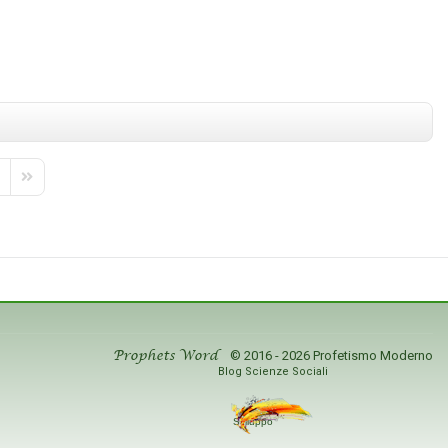
È
cogliendo nella sua realtà
multidimensionale, ed in quello
a,
stesso guardare sarete già
diventati intelligen...
Taoista Lao...
22 Visto
0 commento
Leggi tutto
9 Visto
e
xt Page
Last Page
© 2016 - 2026 Profetismo Moderno
Prophets Word
Blog Scienze Sociali
Sviluppo