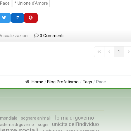
Pace
Unione d'Amore
lude di esserlo, ed è
letta con inconsapevolezza. 
 questa illusione a
Verità vista con cecità, con
cienza. L'uomo è
occhi chiusi, senza intelligenz
in ma...
mento
Leggi tutto
9 Visto
0 commento
Leggi tutto
Visualizzazioni
0 Commenti
1
First Page
Previous Pag
Ne
Home
Blog Profetismo
Tags
Pace
forma di governo
 mondiale
sognare animali
unicita dell'individuo
sogni
sistema di governo
ienze sociali