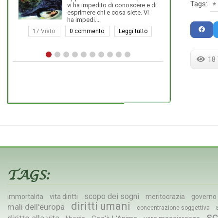
Tags:
vi ha impedito di conoscere e di
se si il
esprimere chi e cosa siete. Vi
proprio
ha impedi...
proteggere la sua incos
ignorant...
17 Visto
0 commento
Leggi tutto
16 Visto
0 com
18 
TAGS:
scopo dei sogni
immortalita
vita diritti
meritocrazia
governo
diritti umani
mali dell'europa
concentrazione soggettiva
sc
diritto alla vita