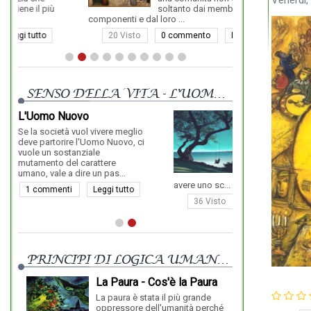
Venerdì,
ù
soltanto dai membri o
componenti e dal loro ...
19 Vist
20 Visto
0 commento
Leggi tutto
SENSO DELLA VITA - L'UOMO NUOVO
Qual è lo Scopo della
Vita?
re meglio
Nuovo, ci
La vita non ha altro scopo che
se stessa, perché la vita è un
re
altro nome per indicare Dio.
s...
Ogni altra cosa, nel mondo, può
avere uno sc...
i tutto
36 Visto
0 commento
Leggi tutto
PRINCIPI DI LOGICA UMANISTICA
La Paura - Cos'è la Paura
Consa
Dove 
La paura è stata il più grande
Realm
oppressore dell'umanità perché
L'uomo