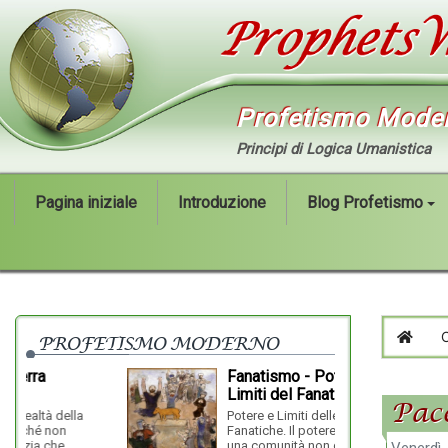
Profetismo Mode
Principi di Logica Umanistica
Pagina iniziale
Introduzione
Blog Profetismo
PROFETISMO MODERNO
HOM
Fanatismo - Potere e
Limiti del Fanatismo
Pace
come tutte le
la
Potere e Limiti delle Dottrine
A detrimento
Fanatiche. Il potere e la forza di
la...
una comunità non dipende