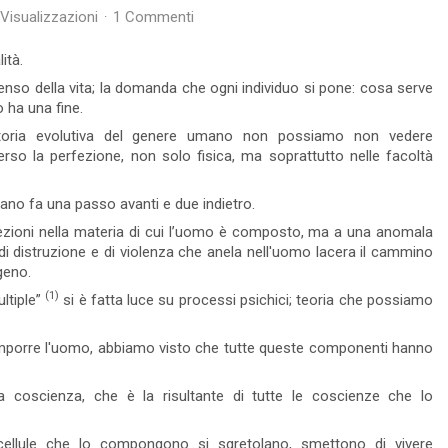
 Visualizzazioni
1 Commenti
18 Visto
0 commento
Leggi tutto
Leggi tutto
ità.
senso della vita; la domanda che ogni individuo si pone: cosa serve
o ha una fine.
toria evolutiva del genere umano non possiamo non vedere
erso la perfezione, non solo fisica, ma soprattutto nelle facoltà
ano fa una passo avanti e due indietro.
ezioni nella materia di cui l’uomo è composto, ma a una anomala
 di distruzione e di violenza che anela nell'uomo lacera il cammino
geno.
(1)
ltiple”
si è fatta luce su processi psichici; teoria che possiamo
comporre l'uomo, abbiamo visto che tutte queste componenti hanno
 coscienza, che è la risultante di tutte le coscienze che lo
Animismo - Significato di
Animismo
ellule che lo compongono si sgretolano, smettono di vivere
c
persone che
Cos'è l'Animismo? L'Animismo è una facoltà