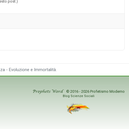
uesto post.)
za - Evoluzione e Immortalità.
© 2016 - 2026 Profetismo Moderno
Prophets Word
Blog Scienze Sociali
Sviluppo