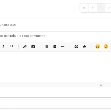
1
First Page
Previous Pag
Ne
0 Aprile 2026
-
-
-
-
-
-
-
-
-
-
-
-
-
-
-
-
-
-
-
-
-
-
-
-
-
-
-
-
-
-
-
-
-
-
-
-
-
-
-
-
-
-
-
-
-
-
-
-
-
-
-
-
-
-
-
-
-
-
-
-