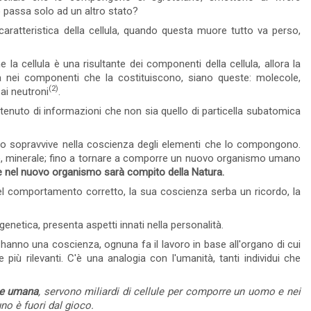
d
nzioni da non
dell'anima, la sua azione sull'uomo è sempre
passa solo ad un altro stato?
c
l...
positiva, in un certo modo divina. Ma ...
caratteristica della cellula, quando questa muore tutto va perso,
Leggi tutto
11 Visto
0 commento
Leggi tutto
 cellula è una risultante dei componenti della cellula, allora la
la nei componenti che la costituiscono, siano queste: molecole,
(2)
ai neutroni
.
nuto di informazioni che non sia quello di particella subatomica
mo sopravvive nella coscienza degli elementi che lo compongono.
le, minerale; fino a tornare a comporre un nuovo organismo umano
te nel nuovo organismo sarà compito della Natura.
el comportamento corretto, la sua coscienza serba un ricordo, la
netica, presenta aspetti innati nella personalità.
anno una coscienza, ognuna fa il lavoro in base all'organo di cui
iù rilevanti. C'è una analogia con l'umanità, tanti individui che
ie umana
, servono miliardi di cellule per comporre un uomo e nei
no è fuori dal gioco
.