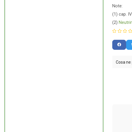
Note:
(1) cap. I
(2)
Neutri
Cosa ne 