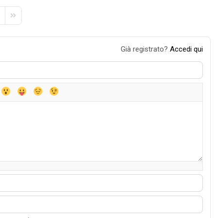
e
xt Page
Last Page
Già registrato?
Accedi qui