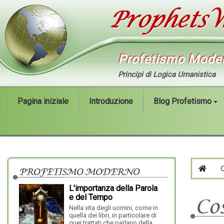
Profetismo Mode
Principi di Logica Umanistica
Pagina iniziale
Introduzione
Blog Profetismo
PROFETISMO MODERNO
HOM
L'importanza della Parola
e del Tempo
Co
se non si libe
Nella vita degli uomini, come in
secondo i domi
quella dei libri, in particolare di
ma non trop...
quei trattati che parlano della