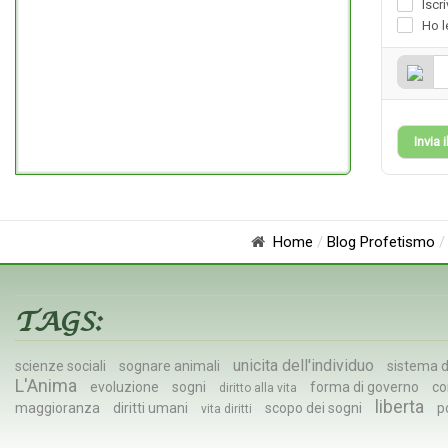
Iscr
Ho l
Invia
Home
Blog Profetismo
TAGS:
unicita dell'individuo
scienze sociali
sognare animali
sistema d
L'Anima
evoluzione
sogni
forma di governo
co
diritto alla vita
liberta
maggioranza
diritti umani
scopo dei sogni
p
vita diritti