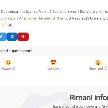
V Coscienza, Intelligenza, Volontà Testo: Io Sono, il Donatore di Cinzia 
no physics - Alternative Theories of Gravity
. D. Raso 2023 University 
0
pensi di questo post?
Happy
(
0
)
Love
(
0
)
Surprised
(
0
)
Rimani inf
Iscrivendoti al blog, riceverai un'