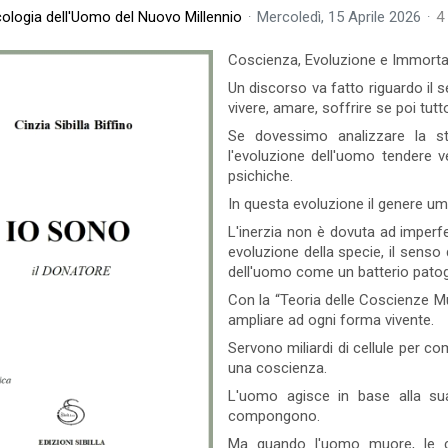
cologia dell'Uomo del Nuovo Millennio
Mercoledì, 15 Aprile 2026
4
0 commento
Leggi tutto
14 Visto
0 commento
Coscienza, Evoluzione e Immortal
Un discorso va fatto riguardo il 
vivere, amare, soffrire se poi tutt
Se dovessimo analizzare la s
l'evoluzione dell'uomo tendere v
psichiche.
In questa evoluzione il genere um
L'inerzia non è dovuta ad imperf
evoluzione della specie, il senso
dell'uomo come un batterio pato
Con la “Teoria delle Coscienze Mu
ampliare ad ogni forma vivente.
Servono miliardi di cellule per 
una coscienza.
L'uomo agisce in base alla sua
La Paura - Cos'è la Paura
Il Potere della
compongono.
Convinzione
La paura è stata il più grande
Ma quando l'uomo muore, le c
l'umanità perché vi ha impedito di
Diciamolo in modo chiaro, ci sono 