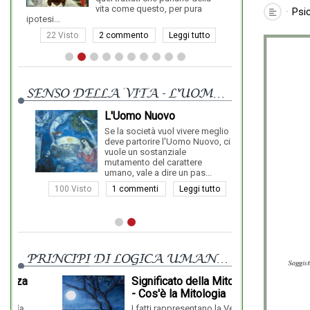
vita come questo, per pura
Psi
ipotesi...
13 Visto
22 Visto
2 commento
Leggi tutto
SENSO DELLA VITA - L'UOMO NUOVO
L'Uomo Nuovo
Se la società vuol vivere meglio
deve partorire l'Uomo Nuovo, ci
vuole un sostanziale
mutamento del carattere
umano, vale a dire un pas...
100 Visto
1 commenti
Leggi tutto
PRINCIPI DI LOGICA UMANISTICA
Significato della Mitologia
- Cos'è la Mitologia
oppressore del
I fatti rappresentano la Verità