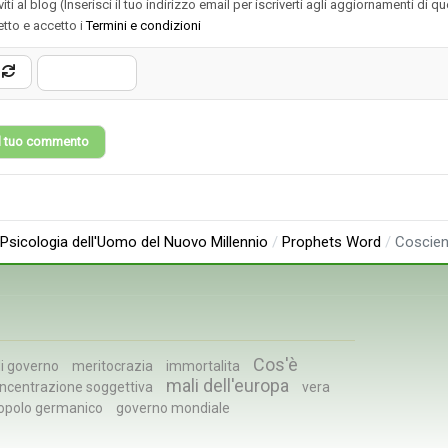
iviti al blog (Inserisci il tuo indirizzo email per iscriverti agli aggiornamenti di q
etto e accetto i
Termini e condizioni
 il tuo commento
Psicologia dell'Uomo del Nuovo Millennio
Prophets Word
Coscien
Cos'è
i governo
meritocrazia
immortalita
mali dell'europa
ncentrazione soggettiva
vera
opolo germanico
governo mondiale