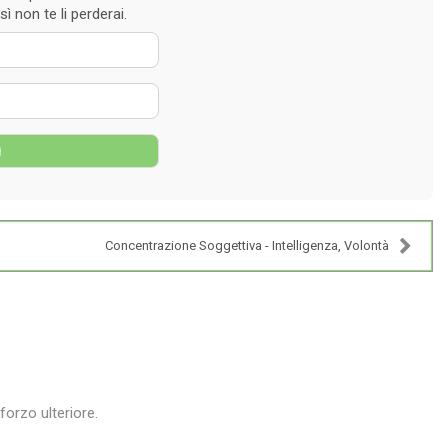
ì non te li perderai.
 nome
zzo e-mail
g
Concentrazione Soggettiva - Intelligenza, Volontà
orzo ulteriore.