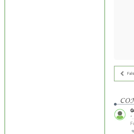
Fals
CO
G
“
F