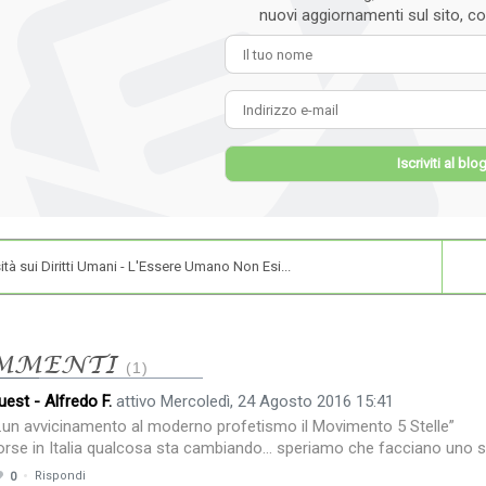
nuovi aggiornamenti sul sito, cos
Il tuo
Indiri
Iscriviti al blo
ità sui Diritti Umani - L'Essere Umano Non Esi...
MMENTI
1
uest - Alfredo F.
attivo Mercoledì, 24 Agosto 2016 15:41
…un avvicinamento al moderno profetismo il Movimento 5 Stelle”
orse in Italia qualcosa sta cambiando… speriamo che facciano uno sf
Rispondi
0