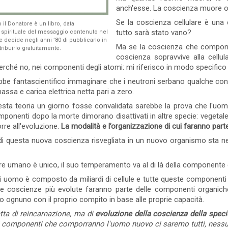
esprimere chi e cosa siete. Vi ha
sono talmente legati alle loro convi
anch'esse. La coscienza muore o 
accettare o condividere quelle degli a
Se la coscienza cellulare è una 
 il Donatore è un libro, data
tutto sarà stato vano?
 spirituale del messaggio contenuto nel
0 commento
Leggi tutto
re decide negli anni ’80 di pubblicarlo in
11 Visto
0 commento
Ma se la coscienza che compone la
istribuirlo gratuitamente.
coscienza sopravvive alla cellu
erché no, nei componenti degli atomi: mi riferisco in modo specifico 
be fantascientifico immaginare che i neutroni serbano qualche conte
ssa e carica elettrica netta pari a zero.
sta teoria un giorno fosse convalidata sarebbe la prova che l'uo
mponenti dopo la morte dimorano disattivati in altre specie: vegeta
re all'evoluzione.
La modalità e l’organizzazione di cui faranno par
di questa nuova coscienza risvegliata in un nuovo organismo sta n
e umano è unico, il suo temperamento va al di là della componente ge
 uomo è composto da miliardi di cellule e tutte queste componenti h
le coscienze più evolute faranno parte delle componenti organiche p
 ognuno con il proprio compito in base alle proprie capacità.
tta di reincarnazione, ma di
evoluzione della coscienza della spec
di componenti che comporranno l'uomo nuovo ci saremo tutti, nessu