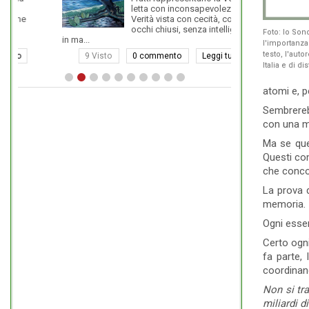
conoscere e di 
letta con inconsapevolezza. È
impedi...
Verità vista con cecità, con
occhi chiusi, senza intelligenza,
Foto: Io Sono
in ma...
l'importanza
17 Visto
testo, l'auto
9 Visto
0 commento
Leggi tutto
Italia e di d
atomi e, p
Sembrereb
con una ma
Ma se que
Questi co
che concor
La prova 
memoria.
Ogni esser
Certo ogni
fa parte, 
coordinano
Non si tra
miliardi 