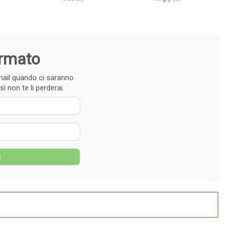
ormato
e-mail quando ci saranno
ì non te li perderai.
 nome
zzo e-mail
g