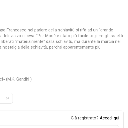
 Papa Francesco nel parlare della schiavitù si rifà ad un "grande
televisivo diceva: "Per Mosè è stato più facile togliere gli israeliti
sì", liberati "materialmente" dalla schiavitù, ma durante la marcia nel
a la nostalgia della schiavitù, perché apparentemente più
ci» (M.K. Gandhi )
e
xt Page
Last Page
Già registrato?
Accedi qui