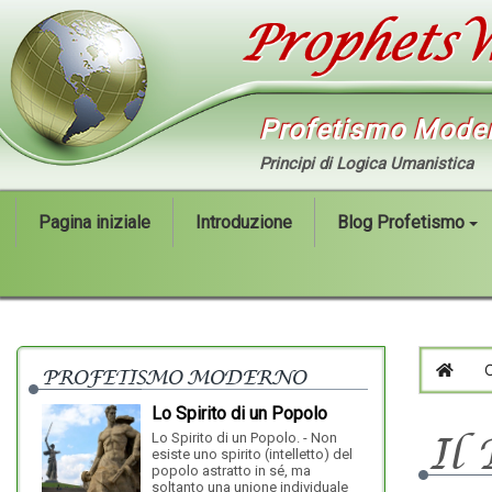
Profetismo Mode
Principi di Logica Umanistica
Pagina iniziale
Introduzione
Blog Profetismo
PROFETISMO MODERNO
HOM
Lo Spirito di un Popolo
Lo Spirito di un Popolo. - Non
Il 
esiste uno spirito (intelletto) del
dovrebbero ess
popolo astratto in sé, ma
siano facili, i
soltanto una unione individuale
complicate, la v