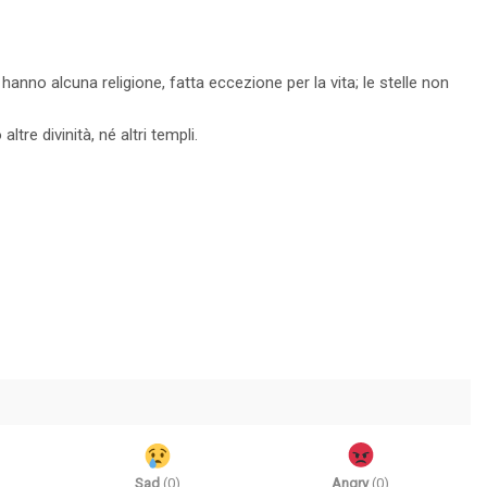
 hanno alcuna religione, fatta eccezione per la vita; le stelle non
tre divinità, né altri templi.
Sad
(
0
)
Angry
(
0
)