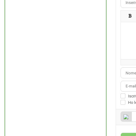
Iscr
Ho l