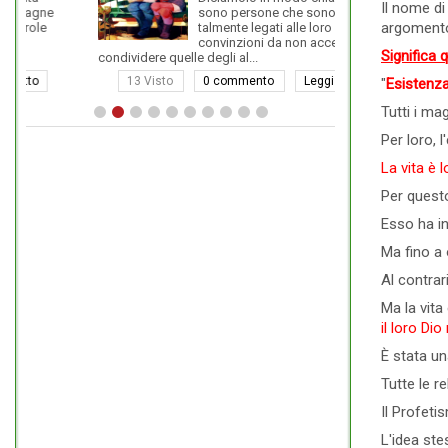
Il nome di
sono persone che sono
ride né sorride
argomento
talmente legati alle loro
Siamo troppo ap
convinzioni da non accettare o
Significa 
condividere quelle degli al...
13 Visto
0 commento
Leggi tutto
19 Visto
"
Esistenz
Tutti i ma
Per loro, l
La vita è 
Per questo
Esso ha in
Ma fino a 
Al contrar
Ma la vita 
il loro Dio
È stata un
Tutte le r
Il Profeti
L'idea ste