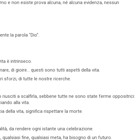
l'uomo e non esiste prova alcuna, né alcuna evidenza, nessun
he venite al
esserlo, ed è proprio questa illusione a
d
..
proteggere la sua incoscienza. L'uomo è
g
ignorant...
c
Leggi tutto
17 Visto
0 commento
Leggi tutto
nte la parola "Dio".
ta è intrinseco.
e, di gioire... questi sono tutti aspetti della vita.
i sforzi, di tutte le nostre ricerche.
ono riusciti a scalfirla, sebbene tutte ne sono state ferme oppositrici:
iando alla vita.
 della vita, significa rispettare la morte.
lità, da rendere ogni istante una celebrazione.
 qualsiasi fine, qualsiasi meta, ha bisogno di un futuro.