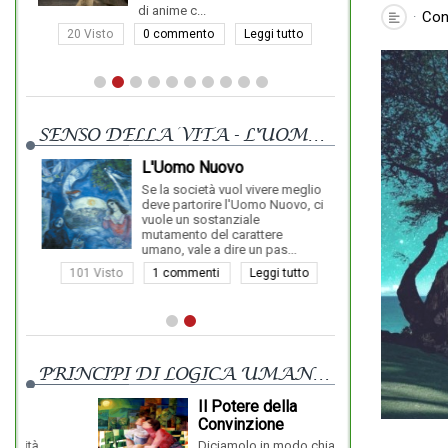
di anime c...
Conc
20 Visto
0 commento
Leggi tutto
23 Visto
SENSO DELLA VITA - L'UOMO NUOVO
L'Uomo Nuovo
Se la società vuol vivere meglio
deve partorire l'Uomo Nuovo, ci
vuole un sostanziale
mutamento del carattere
umano, vale a dire un pas...
ò
avere uno sc...
101 Visto
1 commenti
Leggi tutto
38 Visto
PRINCIPI DI LOGICA UMANISTICA
Il Potere della
Convinzione
Diciamolo in modo chiaro, ci
Mi sono reso c