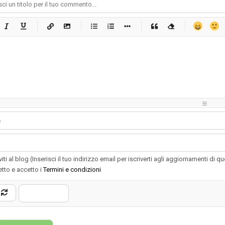
-
-
-
-
-
-
-
-
-
-
-
-
-
-
-
-
-
-
-
-
-
-
-
-
-
-
-
-
-
-
-
-
-
-
-
-
-
-
-
-
-
-
-
-
-
-
-
-
-
-
-
-
-
-
-
-
-
-
-
-
iviti al blog (Inserisci il tuo indirizzo email per iscriverti agli aggiornamenti di q
etto e accetto i
Termini e condizioni