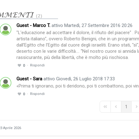
MMENTI
2
Guest - Marco T.
attivo Martedì, 27 Settembre 2016 20:26
"L'educazione ad accettare il dolore, il rifiuto del piacere" .
artista italiano", ovvero Roberto Benigni, che in un programma 
dall’Egitto che l’Egitto dal cuore degli israeliti. Erano stati, "
deserto con le varie difficoltà.... “Nel nostro cuore si annid
rassicurante, più della libertà, che è molto più rischiosa.
Rispondi
0
Guest - Sara
attivo Giovedì, 26 Luglio 2018 17:33
«Prima ti ignorano, poi ti deridono, poi ti combattono, poi vin
Rispondi
0
1
First Page
Previous Pag
Ne
23 Aprile 2026