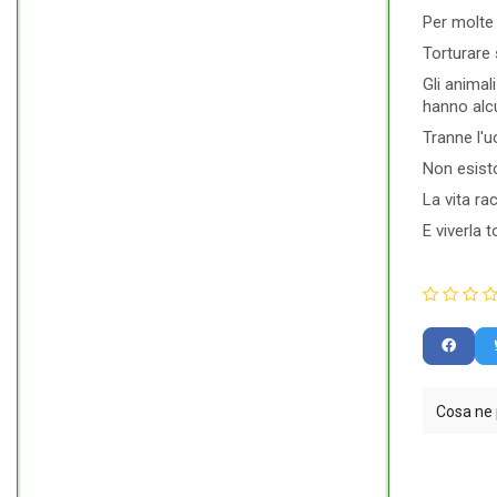
Per molte 
Torturare 
Gli animal
hanno alcu
Tranne l'u
Non esisto
La vita rac
E viverla 
Cosa ne 