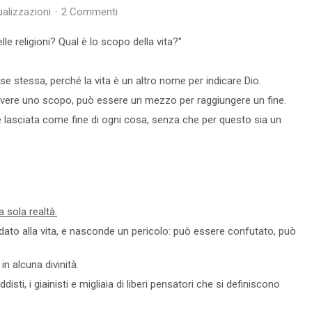
ualizzazioni
2 Commenti
19 Visto
1 commenti
Leggi tutto
Leggi tutto
elle religioni? Qual è lo scopo della vita?"
se stessa, perché la vita è un altro nome per indicare Dio.
avere uno scopo, può essere un mezzo per raggiungere un fine.
asciata come fine di ogni cosa, senza che per questo sia un
 sola realtà.
 dato alla vita, e nasconde un pericolo: può essere confutato, può
 alcuna divinità.
operta
Consapevolezza - Vedere
isti, i giainisti e migliaia di liberi pensatori che si definiscono
Dove e Cosa si è
Realmente
 tutte,
L'uomo non è cosciente, anche se si illude di
S