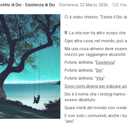
etto di Dio - Esistenza di Dio
Domenica, 22 Marzo 2026
122 Vis
0 commento
Leggi tutto
25 Visto
0 commento
Ci è stato chiesto: "Esiste il Dio d
-
R
. La vita non ha altro scopo che 
Ogni altra cosa, nel mondo, può 
Qual è lo Scopo della
Ma una cosa almeno deve essere l
Vita?
mezzo per raggiungere alcunché.
La vita non ha altro scopo che
Potete definirla: "
Esistenza
".
se stessa, perché la vita è un
altro nome per indicare Dio.
Potete definirla: "
Dio
".
Ogni altra cosa, nel mondo, può
Potete definirla: "
Vita
".
0 commento
Leggi tutto
Sono nomi diversi per indicare una
Dio è il nome che i teologi hanno
essere dibattuto.
Quasi metà del mondo non crede in
Risata, Sorriso - L'Unica
L'Anima - La Sc
E non solo i comunisti, anche i budd
Preghiera Reale
dell’Anima
"atei".
onto che al giorno d'oggi non si
Pensate che tutte le religioni, proprio