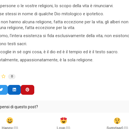
persone o le vostre religioni, lo scopo della vita è rinunciarvi.
se stessi in nome di qualche Dio mitologico e ipotetico.
i non hanno alcuna religione, fatta eccezione per la vita; gli alberi non
na religione, fatta eccezione per la vita.
omo, l'intera esistenza si fida esclusivamente della vita; non esistono al
no testi sacri.
coglie in sé ogni cosa, è il dio ed è il tempio ed è il testo sacro.
totalmente, appassionatamente, è la sola religione.
0
pensi di questo post?
Happy
(
0
)
Love
(
0
)
Surprised
(
0
)