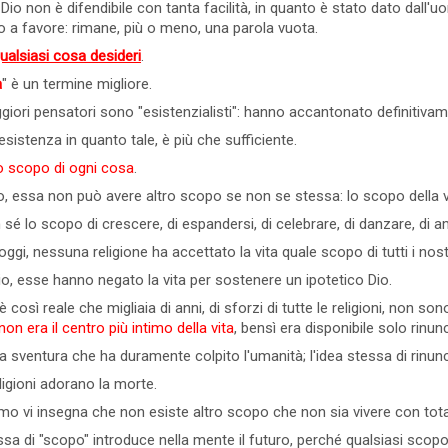
 Dio non è difendibile con tanta facilità, in quanto è stato dato dal
 più! E mi sono chiesto: "Perché?"
credono che voi abbiate un Anima, c
 a favore: rimane, più o meno, una parola vuota.
pesantiti dai fatti, da...
mondo con l'anima. Giorgio Gurdjief.
qualsiasi cosa desideri
.
0 commento
Leggi tutto
14 Visto
0 commento
a
" è un termine migliore.
ggiori pensatori sono "esistenzialisti": hanno accantonato definitivame
'esistenza in quanto tale, è più che sufficiente.
lo scopo di ogni cosa
.
, essa non può avere altro scopo se non se stessa: lo scopo della vi
 sé lo scopo di crescere, di espandersi, di celebrare, di danzare, di amar
oggi, nessuna religione ha accettato la vita quale scopo di tutti i nostr
io, esse hanno negato la vita per sostenere un ipotetico Dio.
è così reale che migliaia di anni, di sforzi di tutte le religioni, non s
 non era il centro più intimo della vita
, bensì era disponibile solo rinunc
a sventura che ha duramente colpito l'umanità; l'idea stessa di rinuncia
eligioni adorano la morte.
smo vi insegna che non esiste altro scopo che non sia vivere con tota
ssa di "scopo" introduce nella mente il futuro, perché qualsiasi scopo,